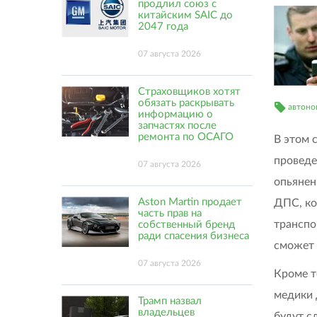
продлил союз с
китайским SAIC до
2047 года
07 августа 2026
Страховщиков хотят
обязать раскрывать
автоно
информацию о
запчастях после
ремонта по ОСАГО
В этом 
проведе
07 августа 2026
опьянен
Aston Martin продает
ДПС, ко
часть прав на
транспо
собственный бренд
ради спасения бизнеса
сможет 
07 августа 2026
Кроме т
медики 
Трамп назвал
владельцев
будут с