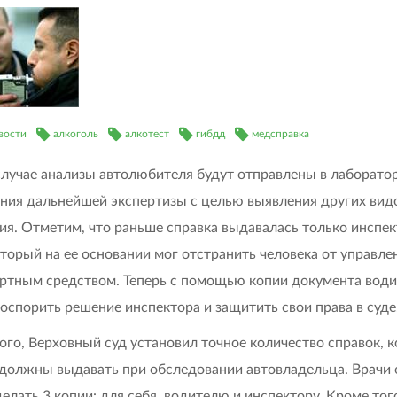
вости
алкоголь
алкотест
гибдд
медсправка
случае анализы автолюбителя будут отправлены в лаборато
ния дальнейшей экспертизы с целью выявления других вид
ия. Отметим, что раньше справка выдавалась только инспе
торый на ее основании мог отстранить человека от управле
ртным средством. Теперь с помощью копии документа води
оспорить решение инспектора и защитить свои права в суде
ого, Верховный суд установил точное количество справок, 
должны выдавать при обследовании автовладельца. Врачи
делать 3 копии: для себя, водителю и инспектору. Кроме тог