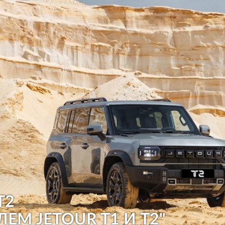
T2
ЛЕМ JETOUR T1 И T2"