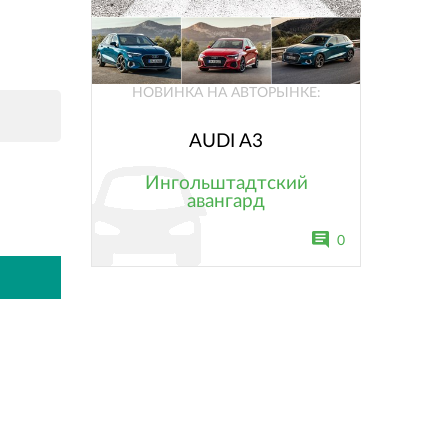
НОВИНКА НА АВТОРЫНКЕ:
AUDI A3
Ингольштадтский
авангард
0