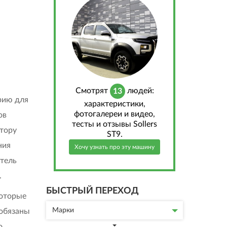
Cмотрят
людей:
13
рию для
характеристики,
фотогалереи и видео,
ов
тесты и отзывы Sollers
ктору
ST9.
ния
Хочу узнать про эту машину
тель
.
БЫСТРЫЙ ПЕРЕХОД
которые
Марки
 обязаны
о,