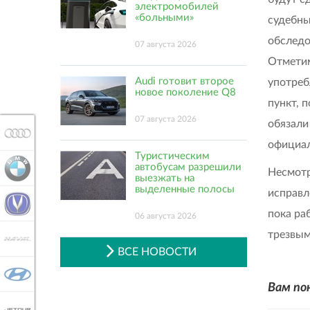
электромобилей
«больными»
судебны
обследо
07 августа 2026
Отметим
Audi готовит второе
употреб
новое поколение Q8
пункт, 
07 августа 2026
обязали
AUDI
официал
Туристическим
автобусам разрешили
BMW
Несмотр
выезжать на
выделенные полосы
исправл
CHANGAN
пока ра
06 августа 2026
трезвым
HAVAL
ВСЕ НОВОСТИ
HYUNDAI
Вам по
JETOUR