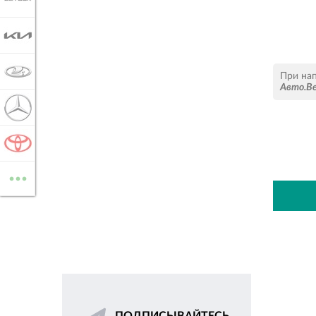
KIA
LADA
При на
Авто.В
MERCEDES-BENZ
TOYOTA
...
ВСЕ МАРКИ