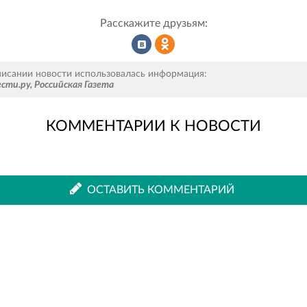
Расскажите друзьям:
Рассказать
Рассказать
писании новости использовалась информация:
ести.ру
,
Российская Газета
КОММЕНТАРИИ К НОВОСТИ
во
в
ВКонтакте
Одноклассниках
ОСТАВИТЬ КОММЕНТАРИЙ