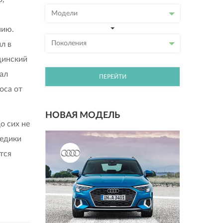
Модели
нию.
Поколения
л в
цинский
нал
ПЕРЕЙТИ
оса от
НОВАЯ МОДЕЛЬ
о сих не
медики
тся