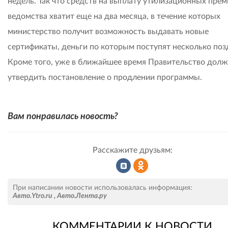
недель. Так что средств на выплату утилизационных прем
ведомства хватит еще на два месяца, в течение которых
министерство получит возможность выдавать новые
сертификаты, деньги по которым поступят несколько поз
Кроме того, уже в ближайшее время Правительство дол
утвердить постановление о продлении программы.
Вам понравилась новость?
Расскажите друзьям:
Рассказать
Рассказать
При написании новости использовалась информация:
Авто.Ytro.ru
,
Авто.Лента.ру
КОММЕНТАРИИ К НОВОСТИ
во
в