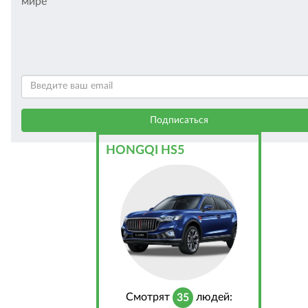
мире
HONGQI HS5
Cмотрят
людей:
35