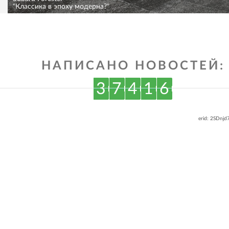
"Классика в эпоху модерна?"
НАПИСАНО НОВОСТЕЙ:
3
7
4
1
6
erid: 2SDnj