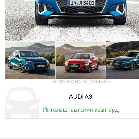
НОВИНКА НА АВТОРЫНКЕ:
AUDI A3
Ингольштадтский авангард