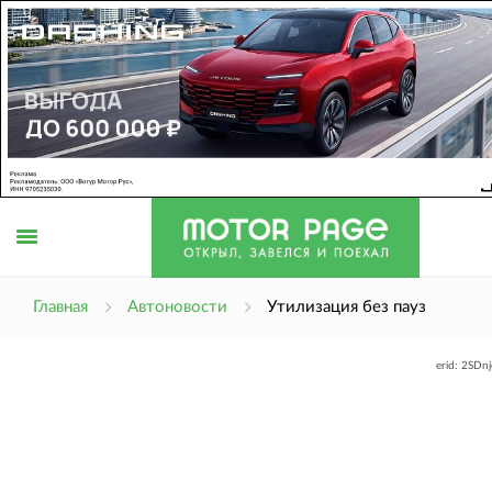
Открыть
Главная
Автоновости
Утилизация без пауз
erid: 2SDn
меню