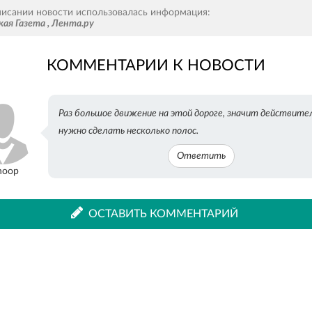
Рассказать
Рассказать
писании новости использовалась информация:
кая Газета
,
Лента.ру
КОММЕНТАРИИ К НОВОСТИ
во
в
Раз большое движение на этой дороге, значит действите
ВКонтакте
Одноклассниках
нужно сделать несколько полос.
Ответить
hoop
ОСТАВИТЬ КОММЕНТАРИЙ