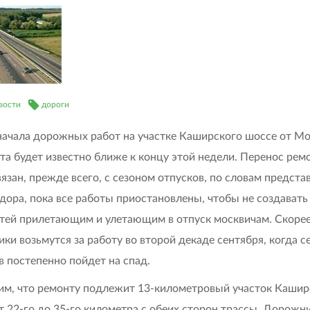
вости
дороги
начала дорожных работ на участке Каширского шоссе от М
та будет известно ближе к концу этой недели. Перенос ре
вязан, прежде всего, с сезоном отпусков, по словам предста
дора, пока все работы приостановлены, чтобы не создавать
тей прилетающим и улетающим в отпуск москвичам. Скорее
ки возьмутся за работу во второй декаде сентября, когда с
в постепенно пойдет на спад.
м, что ремонту подлежит 13-километровый участок Кашир
т 22-го до 35-го километра с обеих сторон трассы. Дорожн