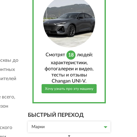
Cмотрят
людей:
18
осквы до
характеристики,
фотогалереи и видео,
монтных
тесты и отзывы
вителей
Changan UNI-V.
Хочу узнать про эту машину
 всего,
езон
БЫСТРЫЙ ПЕРЕХОД
Марки
ского
ики