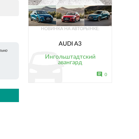
НОВИНКА НА АВТОРЫНКЕ:
AUDI A3
льно
Ингольштадтский
авангард
0