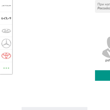
При на
JETOUR
Российс
KIA
LADA
MERCEDES-BENZ
TOYOTA
ps
...
ВСЕ МАРКИ