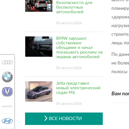
безопасности для
беспилотных
планиру
автомобилей
«дорожн
05 августа 2026
нагрузк
строите
BMW нарушил
лишь по
собственное
обещание и начал
показывать рекламу на
По данн
экранах автомобилей
AUDI
не боле
05 августа 2026
полосы 
BMW
Jetta представил
новый электрический
CHANGAN
седан M6
Вам по
04 августа 2026
HAVAL
ВСЕ НОВОСТИ
HYUNDAI