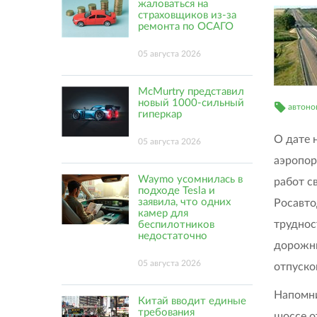
жаловаться на
страховщиков из-за
ремонта по ОСАГО
05 августа 2026
McMurtry представил
новый 1000-сильный
автоно
гиперкар
О дате 
05 августа 2026
аэропор
Waymo усомнилась в
работ с
подходе Tesla и
заявила, что одних
Росавто
камер для
труднос
беспилотников
недостаточно
дорожни
05 августа 2026
отпуско
Напомни
Китай вводит единые
требования
шоссе о