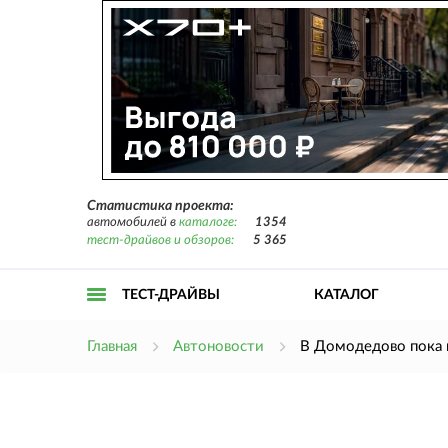
Статистика проекта:
автомобилей в
каталоге:
1354
тест-драйвов и обзоров:
5 365
ТЕСТ-ДРАЙВЫ
КАТАЛОГ
Открыть
Главная
Автоновости
В Домодедово пока 
меню