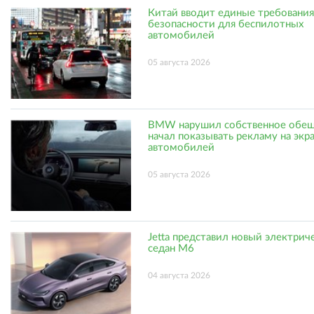
Китай вводит единые требования
безопасности для беспилотных
автомобилей
05 августа 2026
BMW нарушил собственное обещ
начал показывать рекламу на экр
автомобилей
05 августа 2026
Jetta представил новый электрич
седан M6
04 августа 2026