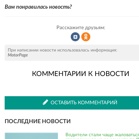
Вам понравилась новость?
Расскажите друзьям:
Рассказать
Рассказать
При написании новости использовалась информация:
MotorPage
КОММЕНТАРИИ К НОВОСТИ
во
в
ВКонтакте
Одноклассниках
ОСТАВИТЬ КОММЕНТАРИЙ
ПОСЛЕДНИЕ НОВОСТИ
Водители стали чаще жаловаться