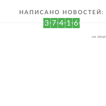
НАПИСАНО НОВОСТЕЙ:
3
7
4
1
6
erid: 2SDnj