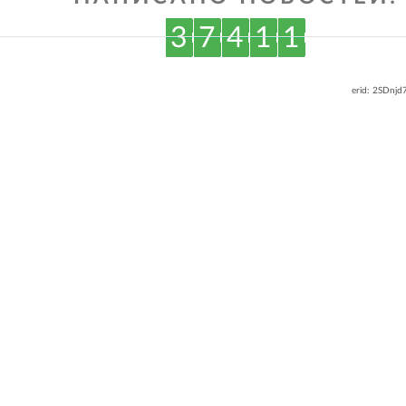
3
7
4
1
1
erid: 2SDnj