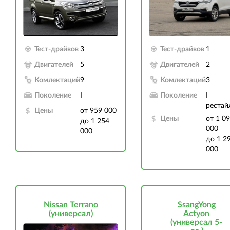
Тест-драйвов
3
Тест-драйвов
1
Двигателей
5
Двигателей
2
Комлектаций
9
Комлектаций
3
Поколение
I
Поколение
I
рестай
Цены
от 959 000
Цены
от 1 0
до 1 254
000
000
до 1 2
000
Nissan Terrano
SsangYong
(универсал)
Actyon
(универсал 5-