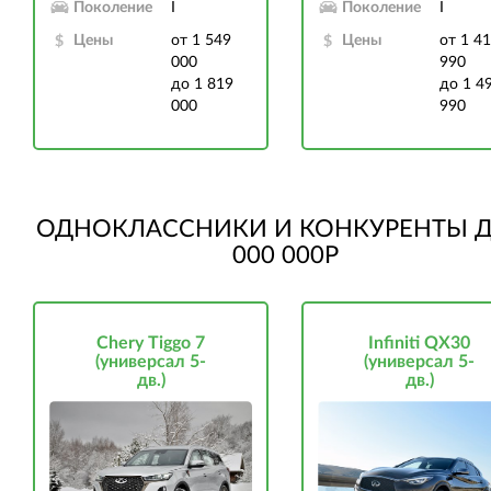
Поколение
I
Поколение
I
Цены
от 1 549
Цены
от 1 4
000
990
до 1 819
до 1 4
000
990
ОДНОКЛАССНИКИ И КОНКУРЕНТЫ Д
000 000Р
Chery Tiggo 7
Infiniti QX30
(универсал 5-
(универсал 5-
дв.)
дв.)