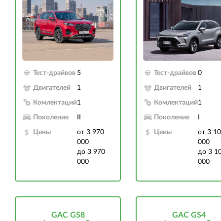
Тест-драйвов
5
Тест-драйвов
0
Двигателей
1
Двигателей
1
Комлектаций
1
Комлектаций
1
Поколение
II
Поколение
I
Цены
от 3 970
Цены
от 3 1
000
000
до 3 970
до 3 1
000
000
GAC GS8
GAC GS4