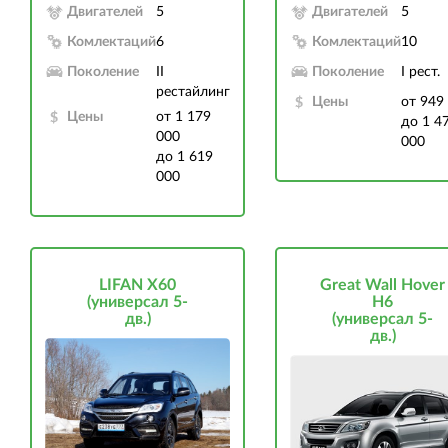
Двигателей
5
Двигателей
5
Комлектаций
6
Комлектаций
10
Поколение
II
Поколение
I рест.
рестайлинг
Цены
от 949
Цены
от 1 179
до 1 4
000
000
до 1 619
000
LIFAN X60
Great Wall Hover
(универсал 5-
H6
дв.)
(универсал 5-
дв.)