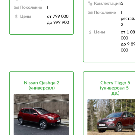
Комлектаций
5
Поколение
I
Поколение
I
Цены
от 799 000
рестай
до 999 900
2
Цены
от 1 0
000
до 9 8
000
Nissan Qashqai2
Chery Tiggo 5
(универсал)
(универсал 5-
дв.)