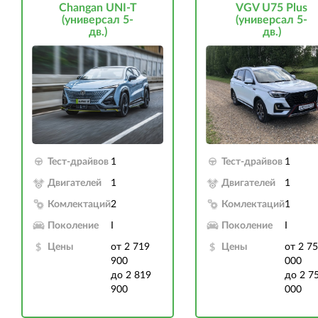
Changan UNI-T
VGV U75 Plus
(универсал 5-
(универсал 5-
дв.)
дв.)
Тест-драйвов
1
Тест-драйвов
1
Двигателей
1
Двигателей
1
Комлектаций
2
Комлектаций
1
Поколение
I
Поколение
I
Цены
от 2 719
Цены
от 2 7
900
000
до 2 819
до 2 7
900
000