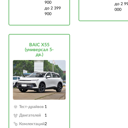
900
до 2 9
до 2 399
000
900
BAIC X55
(универсал 5-
дв.)
Тест-драйвов
1
Двигателей
1
Комлектаций
2