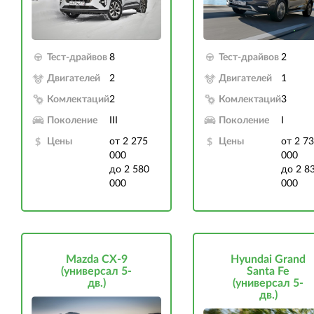
Тест-драйвов
8
Тест-драйвов
2
Двигателей
2
Двигателей
1
Комлектаций
2
Комлектаций
3
Поколение
III
Поколение
I
Цены
от 2 275
Цены
от 2 7
000
000
до 2 580
до 2 8
000
000
Mazda CX-9
Hyundai Grand
(универсал 5-
Santa Fe
дв.)
(универсал 5-
дв.)