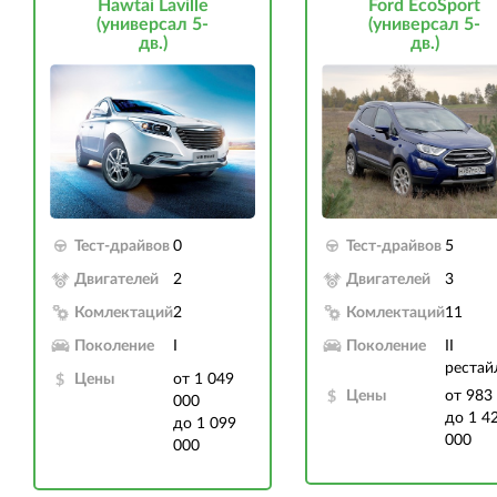
Hawtai Laville
Ford EcoSport
(универсал 5-
(универсал 5-
дв.)
дв.)
Тест-драйвов
0
Тест-драйвов
5
Двигателей
2
Двигателей
3
Комлектаций
2
Комлектаций
11
Поколение
I
Поколение
II
рестай
Цены
от 1 049
Цены
от 983
000
до 1 4
до 1 099
000
000