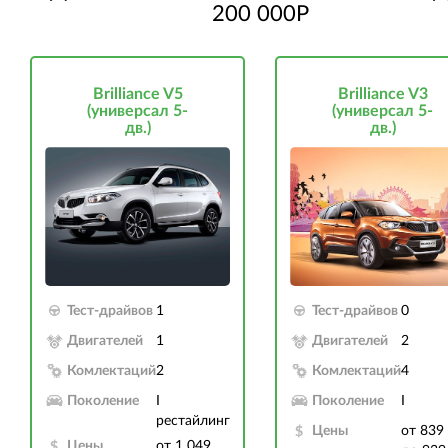
200 000Р
Brilliance V5
Brilliance V3
(универсал 5-
(универсал 5-
дв.)
дв.)
Тест-драйвов
1
Тест-драйвов
0
Двигателей
1
Двигателей
2
Комлектаций
2
Комлектаций
4
Поколение
I
Поколение
I
рестайлинг
Цены
от 839
Цены
от 1 049