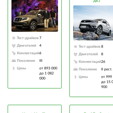
дв.)
Тест-драйвов
7
Двигателей
4
Тест-драйвов
8
Комлектаций
6
Двигателей
8
Поколение
III
Комлектаций
26
Цены
от 893 000
Поколение
II рест.
до 1 082
Цены
от 999
000
до 15 
900