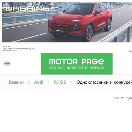
Открыть
Главная
Audi
RS Q3
Одноклассники и конкуре
erid: 2SDnj
меню