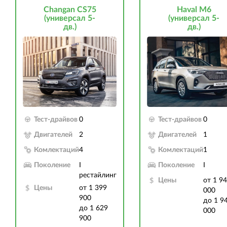
Changan CS75
Haval M6
(универсал 5-
(универсал 5-
дв.)
дв.)
Тест-драйвов
0
Тест-драйвов
0
Двигателей
2
Двигателей
1
Комлектаций
4
Комлектаций
1
Поколение
I
Поколение
I
рестайлинг
Цены
от 1 9
Цены
от 1 399
000
900
до 1 9
до 1 629
000
900