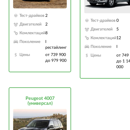
Тест-драйвов
2
Тест-драйвов
0
Двигателей
2
Двигателей
5
Комлектаций
8
Комлектаций
12
Поколение
I
Поколение
I
рестайлинг
Цены
от 739 900
Цены
от 749
до 979 900
до 1 1
000
Peugeot 4007
(универсал)