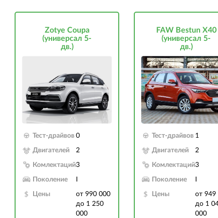
Zotye Coupa
FAW Bestun X40
(универсал 5-
(универсал 5-
дв.)
дв.)
Тест-драйвов
0
Тест-драйвов
1
Двигателей
2
Двигателей
2
Комлектаций
3
Комлектаций
3
Поколение
I
Поколение
I
Цены
от 990 000
Цены
от 949
до 1 250
до 1 0
000
000