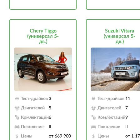
Chery Tiggo
Suzuki Vitara
(универсал 5-
(универсал 5-
дв.)
дв.)
Тест-драйвов
3
Тест-драйвов
11
Двигателей
5
Двигателей
7
Комлектаций
6
Комлектаций
9
Поколение
II
Поколение
II
Цены
от 669 900
Цены
от 1 1