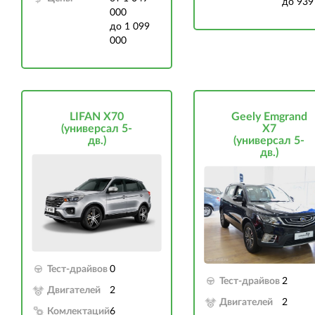
до 939
000
до 1 099
000
LIFAN X70
Geely Emgrand
(универсал 5-
X7
дв.)
(универсал 5-
дв.)
Тест-драйвов
0
Тест-драйвов
2
Двигателей
2
Двигателей
2
Комлектаций
6