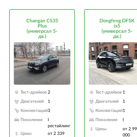
Changan CS35
Dongfeng DFSK
Plus
ix5
(универсал 5-
(универсал 5-
дв.)
дв.)
Тест-драйвов
2
Тест-драйвов
1
Двигателей
1
Двигателей
1
Комлектаций
3
Комлектаций
1
Поколение
I
Поколение
I
рестайлинг
Цены
от 2 9
Цены
от 2 339
000