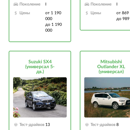
Поколение
I
Поколение
I
Цены
от 1 190
Цены
от 869
000
до 989
до 1 190
000
Suzuki SX4
Mitsubishi
(универсал 5-
Outlander XL
дв.)
(универсал)
Тест-драйвов
13
Тест-драйвов
8