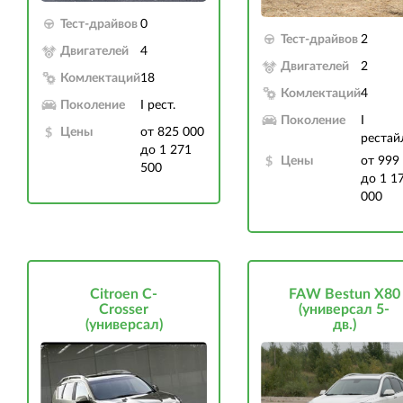
Тест-драйвов
0
Тест-драйвов
2
Двигателей
4
Двигателей
2
Комлектаций
18
Комлектаций
4
Поколение
I рест.
Поколение
I
Цены
от 825 000
рестай
до 1 271
Цены
от 999
500
до 1 1
000
Citroen C-
FAW Bestun X80
Crosser
(универсал 5-
(универсал)
дв.)