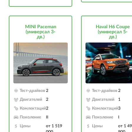
MINI Paceman
Haval H6 Coupe
(универсал 3-
(универсал 5-
дв.)
дв.)
Тест-драйвов
2
Тест-драйвов
2
Двигателей
2
Двигателей
1
Комлектаций
2
Комлектаций
3
Поколение
II
Поколение
I
Цены
от 1 519
Цены
от 1 4
000
900