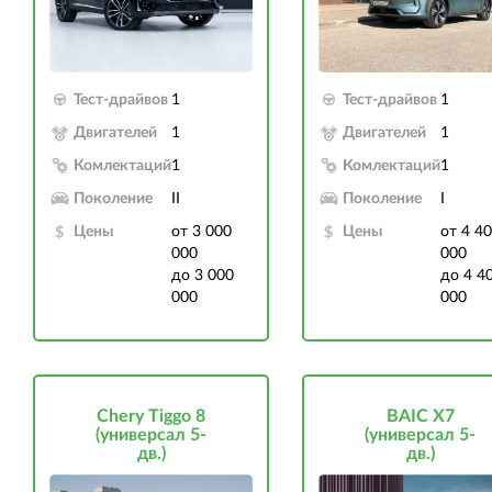
Тест-драйвов
1
Тест-драйвов
1
Двигателей
1
Двигателей
1
Комлектаций
1
Комлектаций
1
Поколение
II
Поколение
I
Цены
от 3 000
Цены
от 4 4
000
000
до 3 000
до 4 4
000
000
Chery Tiggo 8
BAIC X7
(универсал 5-
(универсал 5-
дв.)
дв.)