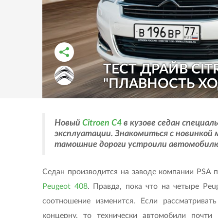
ТЕСТ ДРАЙВ CIT
РАССКАЗАТЬ ВО ВКОНТАКТЕ
РАССКАЗАТЬ В ОДНОКЛАССНИКАХ
"ПЛАВНОСТЬ ХО
Новый
Citroen C4
в кузове седан специал
эксплуатации. Знакомиться с новинкой 
тамошние дороги устроили автомобилю
Седан производится на заводе компании PSA 
Peugeot 408
. Правда, пока что на четыре Peu
соотношение изменится. Если рассматриват
концерну, то технически автомобили почти