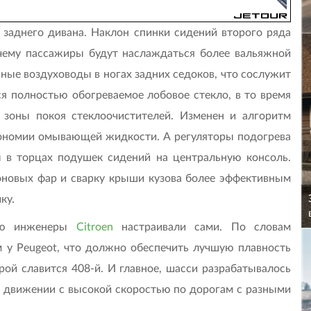
с заднего дивана. Наклон спинки сидений второго ряда
 чему пассажиры будут наслаждаться более вальяжной
нные воздуховоды в ногах задних седоков, что сослужит
 полностью обогреваемое лобовое стекло, в то время
 зоны покоя стеклоочистителей. Изменен и алгоритм
кономии омывающей жидкости. А регуляторы подогрева
ы в торцах подушек сидений на центральную консоль.
новых фар и сварку крыши кузова более эффективным
ку.
рую инженеры
Citroen
настраивали сами. По словам
ем у Peugeot, что должно обеспечить лучшую плавность
рой славится 408-й. И главное, шасси разрабатывалось
ри движении с высокой скоростью по дорогам с разными