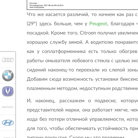
Что же касается различий, то начнем как раз 
(29°) здесь больше, чем у
Peugeot
, благодаря
посадкой. Кроме того, Citroen получил увеличе
хорошую службу зимой. А водителю понравится
как у соплатформенника есть только обогрев
AUDI
работы омывателя лобового стекла с целью э
сидений наконец-то переехали из слепой зон
BMW
Добавим сюда возможность установки биксено
плазменным методом, недоступным родственни
CHANGAN
И, наконец, расскажем о подвеске, кото
HAVAL
представителей марки, она работает мягче, ч
хода без потери отличной управляемости, кото
HYUNDAI
для того, чтобы обеспечивать устойчивость п
типами покрытия. Скоро мы это проверим.