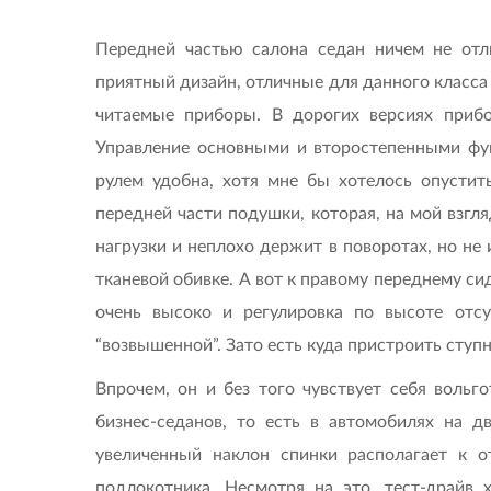
Передней частью салона седан ничем не отли
приятный дизайн, отличные для данного класса
читаемые приборы. В дорогих версиях прибо
Управление основными и второстепенными фун
рулем удобна, хотя мне бы хотелось опустит
передней части подушки, которая, на мой взгл
нагрузки и неплохо держит в поворотах, но не
тканевой обивке. А вот к правому переднему си
очень высоко и регулировка по высоте отсу
“возвышенной”. Зато есть куда пристроить ступ
Впрочем, он и без того чувствует себя вольг
бизнес-седанов, то есть в автомобилях на д
увеличенный наклон спинки располагает к от
подлокотника. Несмотря на это, тест-драйв х