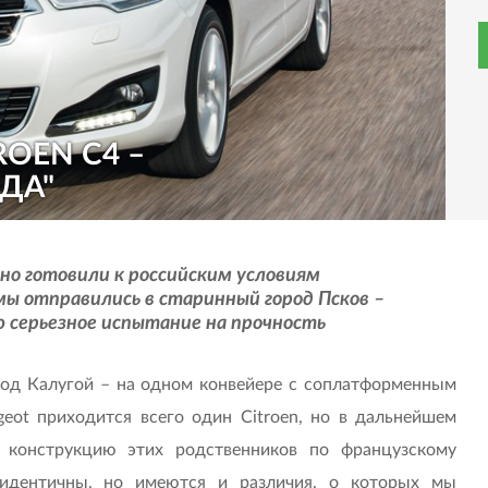
ROEN C4 –
ДА"
ьно готовили к российским условиям
мы отправились в старинный город Псков –
 серьезное испытание на прочность
под Калугой – на одном конвейере с соплатформенным
geot приходится всего один Citroen, но в дальнейшем
ь конструкцию этих родственников по французскому
 идентичны, но имеются и различия, о которых мы