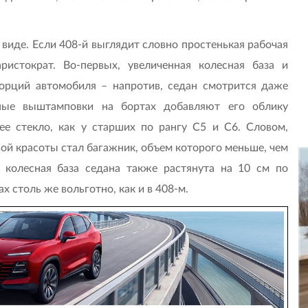
 виде. Если 408-й выглядит словно простенькая рабочая
истократ. Во-первых, увеличенная колесная база и
орций автомобиля – напротив, седан смотрится даже
льные выштамповки на бортах добавляют его облику
нее стекло, как у старших по рангу С5 и С6. Словом,
вой красоты стал багажник, объем которого меньше, чем
 колесная база седана также растянута на 10 см по
х столь же вольготно, как и в 408-м.