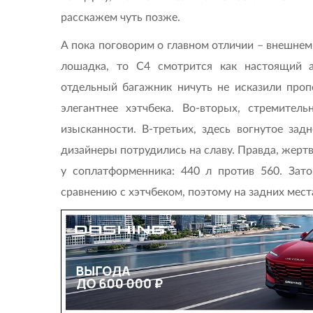
расскажем чуть позже.
А пока поговорим о главном отличии – внешнем
лошадка, то С4 смотрится как настоящий ар
отдельный багажник ничуть не исказили проп
элегантнее хэтчбека. Во-вторых, стремите
изысканности. В-третьих, здесь вогнутое зад
дизайнеры потрудились на славу. Правда, жерт
у соплатформенника: 440 л против 560. Зато
сравнению с хэтчбеком, поэтому на задних места