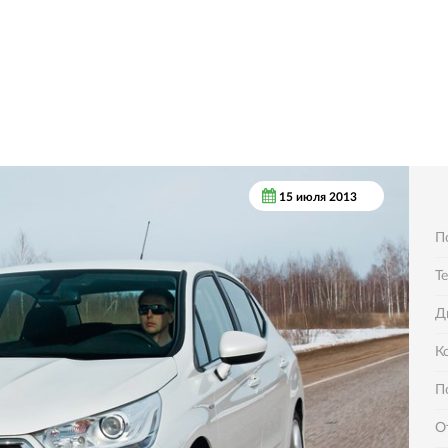
15 июля 2013
П
Т
Д
К
П
О