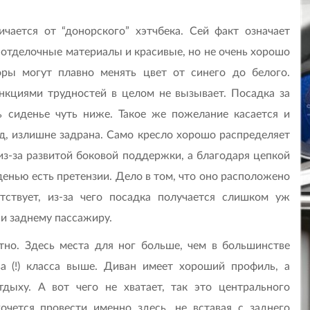
чается от “донорского” хэтчбека. Сей факт означает
 отделочные материалы и красивые, но не очень хорошо
ры могут плавно менять цвет от синего до белого.
кциями трудностей в целом не вызывает. Посадка за
ь сиденье чуть ниже. Такое же пожелание касается и
яд, излишне задрана. Само кресло хорошо распределяет
 из-за развитой боковой поддержки, а благодаря цепкой
денью есть претензии. Дело в том, что оно расположено
тствует, из-за чего посадка получается слишком уж
ни заднему пассажиру.
отно. Здесь места для ног больше, чем в большинстве
ва (!) класса выше. Диван имеет хороший профиль, а
дыху. А вот чего не хватает, так это центрального
очется провести именно здесь, не вставая с заднего