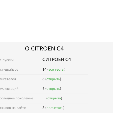
О
CITROEN
C4
СИТРОЕН С4
о-русски
ест-драйвов
14 (
все тесты
)
вигателей
6 (
открыть
)
6 (
открыть
)
омлектаций
оследнее поколение
III (
открыть
)
3 (
прочитать
)
тзывов на сайте