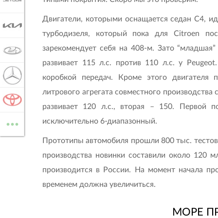
JETOUR
Двигатели, которыми оснащается седан C4, ид
KIA
турбодизеля, который пока для Citroen по
зарекомендует себя на 408-м. Зато “младшая
LADA
развивает 115 л.с. против 110 л.с. у Peugeo
MERCEDES-BENZ
коробкой передач. Кроме этого двигателя п
литрового агрегата совместного производства 
TOYOTA
развивает 120 л.с., вторая – 150. Первой п
...
исключительно 6-диапазонный.
ВСЕ МАРКИ
Прототипы автомобиля прошли 800 тыс. тестов
производства новинки составили около 120 м
производится в России. На момент начала про
временем должна увеличиться.
МОРЕ П