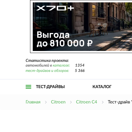
Статистика проекта:
автомобилей в
каталоге:
1354
тест-драйвов и обзоров:
5 366
ТЕСТ-ДРАЙВЫ
КАТАЛОГ
Открыть
Главная
Citroen
Citroen C4
Тест-драйв 
меню