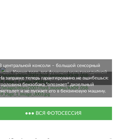
В центральной консоли – большой сенсорный
экран. Кроме того, все функции мультимедийной
На заправке теперь гарантированно не ошибешься:
системы доступны на приборной панели.
горловина бензобака “опознает” дизельный
пистолет и не пускает его в бензиновую машину.
ВСЯ ФОТОСЕССИЯ