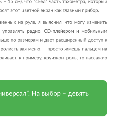
– 15 см), что “съел” часть тахометра, который
сят этот цветной экран как главный прибор.
енных на руле, я выяснил, что могу изменить
у, управлять радио, CD-плейером и мобильным
льше по размерам и дает расширенный доступ к
 пролистывая меню, – просто жмешь пальцем на
раивает, к примеру, круизконтроль, то пассажир
универсал”. На выбор – девять