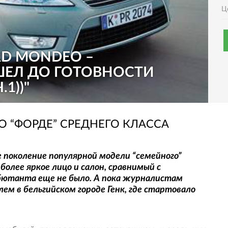
Ц
RD MONDEO –
ШЕЛ ДО ГОТОВНОСТИ
1))"
 “ФОРДЕ” СРЕДНЕГО КЛАССА
е поколение популярной модели “семейного”
более яркое лицо и салон, сравнимый с
ебютанта еще не было. А пока журналистам
м в бельгийском городе Генк, где стартовало