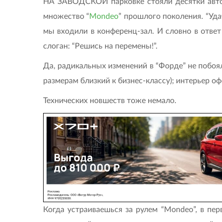
НА ЗАВОДСКОЙ парковке стояли десятки авто
множество “
Mondeo
” прошлого поколения. “Удач
мы входили в конференц-зал. И словно в отве
слоган: “Решись на перемены!”.
Да, радикальных изменений в “Форде” не побоял
размерам близкий к бизнес-классу); интерьер оф
Технических новшеств тоже немало.
Когда устраиваешься за рулем “Mondeo”, в пе