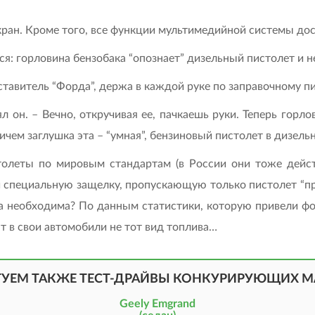
ран. Кроме того, все функции мультимедийной системы до
я: горловина бензобака “опознает” дизельный пистолет и н
авитель “Форда”, держа в каждой руке по заправочному пис
л он. – Вечно, откручивая ее, пачкаешь руки. Теперь гор
ичем заглушка эта – “умная”, бензиновый пистолет в дизель
толеты по мировым стандартам (в России они тоже дейст
 специальную защелку, пропускающую только пистолет “пр
на необходима? По данным статистики, которую привели ф
т в свои автомобили не тот вид топлива…
ТУЕМ ТАКЖЕ ТЕСТ-ДРАЙВЫ КОНКУРИРУЮЩИХ 
Geely Emgrand