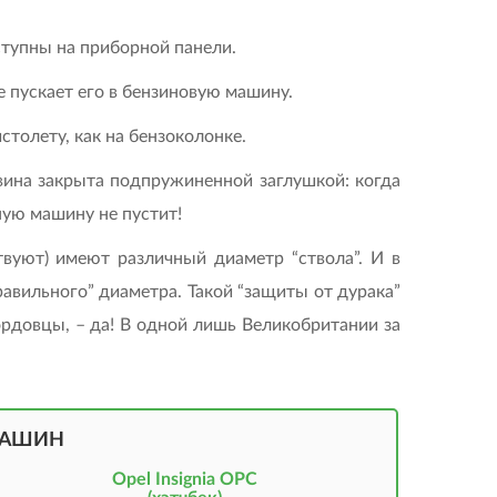
ступны на приборной панели.
е пускает его в бензиновую машину.
толету, как на бензоколонке.
ловина закрыта подпружиненной заглушкой: когда
ную машину не пустит!
вуют) имеют различный диаметр “ствола”. И в
авильного” диаметра. Такой “защиты от дурака”
ордовцы, – да! В одной лишь Великобритании за
МАШИН
Opel Insignia OPC