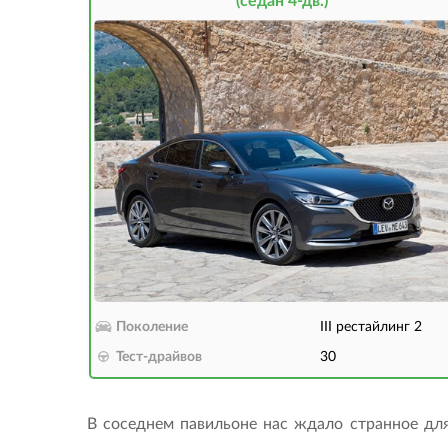
(седан 4-дв.)
Поколение
III рестайлинг 2
Тест-драйвов
30
В соседнем павильоне нас ждало странное для