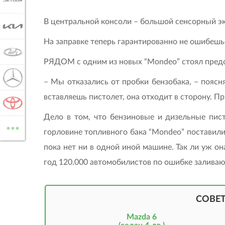
JETOUR
В центральной консоли – большой сенсорный эк
KIA
На заправке теперь гарантированно не ошибешьс
LADA
РЯДОМ с одним из новых “Mondeo” стоял предст
MERCEDES-BENZ
– Мы отказались от пробки бензобака, – поясня
вставляешь пистолет, она отходит в сторону. Пр
TOYOTA
Дело в том, что бензиновые и дизельные пис
...
ВСЕ МАРКИ
горловине топливного бака “Mondeo” поставили
пока нет ни в одной иной машине. Так ли уж о
год 120.000 автомобилистов по ошибке заливаю
СОВЕ
Mazda 6