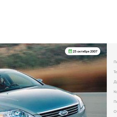
25 октября 2007
П
Т
Д
К
П
О