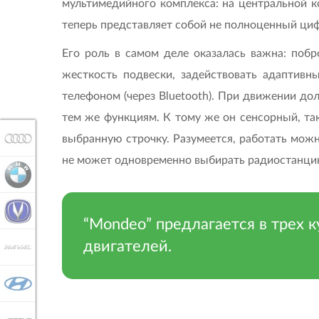
мультимедийного комплекса: на центральной ко
теперь представляет собой не полноценный цифе
Его роль в самом деле оказалась важна: поб
жесткость подвески, задействовать адаптивн
телефоном (через Bluetooth). При движении д
тем же функциям. К тому же он сенсорный, та
выбранную строчку. Разумеется, работать можно
AUDI
не может одновременно выбирать радиостанци
BMW
CHANGAN
“Mondeo” предлагается в трех ку
двигателей.
HAVAL
HYUNDAI