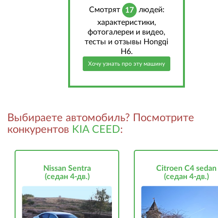
Cмотрят
людей:
17
характеристики,
фотогалереи и видео,
тесты и отзывы Hongqi
H6.
Хочу узнать про эту машину
Выбираете автомобиль? Посмотрите
конкурентов
KIA CEED
:
Nissan Sentra
Citroen C4 sedan
(седан 4-дв.)
(седан 4-дв.)