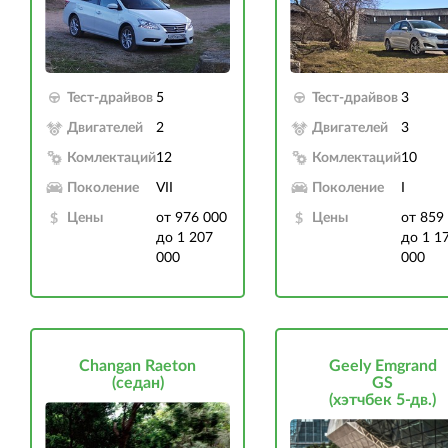
Тест-драйвов
5
Тест-драйвов
3
Двигателей
2
Двигателей
3
Комлектаций
12
Комлектаций
10
Поколение
VII
Поколение
I
Цены
от 976 000
Цены
от 859
до 1 207
до 1 1
000
000
Changan Raeton
Geely Emgrand
(седан)
GS
(хэтчбек 5-дв.)