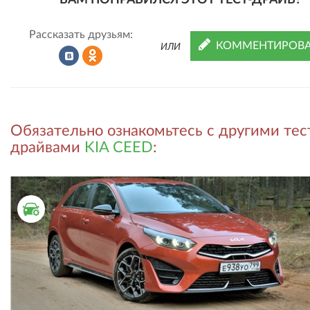
ВАМ ПОНРАВИЛСЯ ЭТОТ ТЕСТ-ДРАЙВ?
Рассказать друзьям:
КОММЕНТИРОВА
ИЛИ
Рассказать
Рассказать
Обязательно ознакомьтесь с другими тес
во
в
драйвами
KIA CEED
:
ВКонтакте
Одноклассниках
ТЕСТ ДРАЙВ