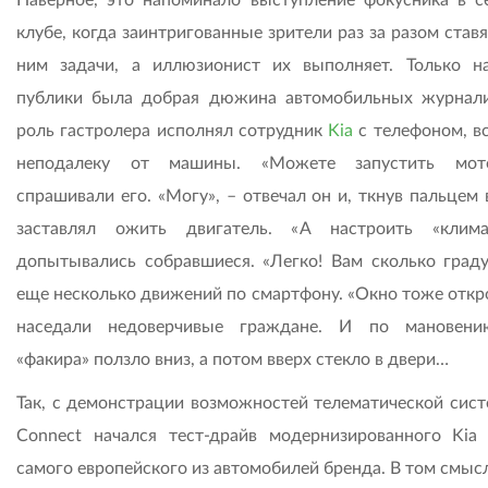
Наверное, это напоминало выступ­ление фокусника в с
клубе, когда заинтригованные зрители раз за разом став
ним задачи, а иллюзионист их выполняет. Только н
публики была добрая дюжина автомобильных журнали
роль гастролера исполнял сотрудник
Kia
с телефоном, в
неподалеку от машины. «Можете запустить мот
спрашивали его. «Могу», – отвечал он и, ткнув пальцем 
заставлял ожить двигатель. «А настроить «клим
допытывались собравшиеся. «Легко! Вам сколько граду
еще несколько движений по смартфону. «Окно тоже откро
наседали недоверчивые граждане. И по мановени
«факира» ползло вниз, а потом вверх стекло в двери…
Так, с демонстрации возможностей телематической сист
Connect начался тест-драйв модернизированного Kia
самого европейского из автомобилей бренда. В том смысл