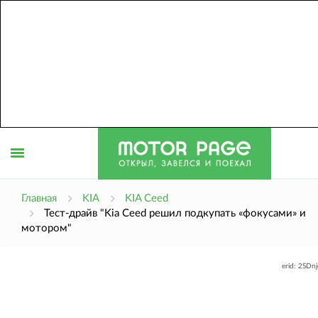
Открыть
Главная
KIA
KIA Ceed
Тест-драйв "Kia Ceed решил подкупать «фокусами» и
мотором"
меню
erid: 2SDn