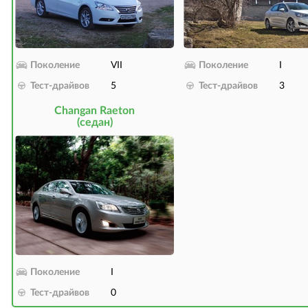
Поколение
VII
Поколение
I
Тест-драйвов
5
Тест-драйвов
3
Changan Raeton
(седан)
Поколение
I
Тест-драйвов
0