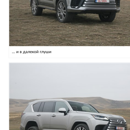
… и в далекой глуши