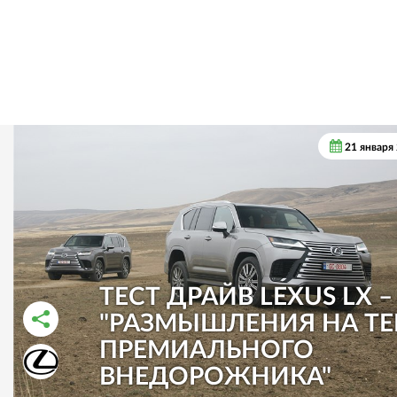
21 января
ТЕСТ ДРАЙВ LEXUS LX –
"РАЗМЫШЛЕНИЯ НА Т
ПРЕМИАЛЬНОГО
РАССКАЗАТЬ ВО ВКОНТАКТЕ
РАССКАЗАТЬ В ОДНОКЛАССНИКАХ
ВНЕДОРОЖНИКА"