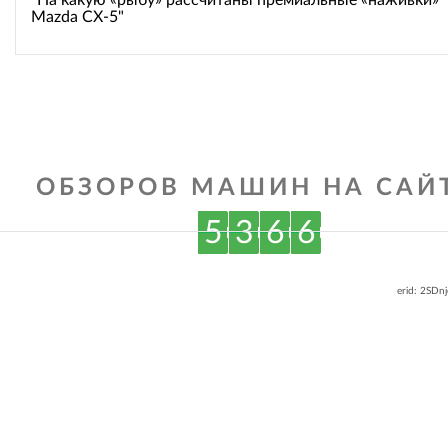
"На какую «рыбу» рассчитаны премиальные «наживки»
Mazda CX-5"
ОБЗОРОВ МАШИН НА САЙТ
5
3
6
6
erid: 2SDn