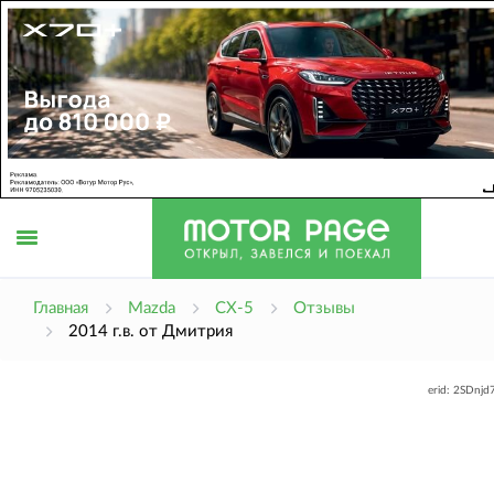
Открыть
Главная
Mazda
CX-5
Отзывы
2014 г.в. от Дмитрия
меню
erid: 2SDnj