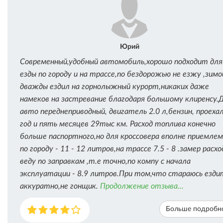
Юрий
Современный,удобный автомобиль,хорошо подходит для
езды по городу и на трассе,по бездорожью не езжу ,зимо
дважды ездил на горнолыжный курорт,никаких даже
намеков на застревание благодаря большому клиренсу.Д
авто переднеприводный, двигатель 2.0 л,бензин, проехал
год и пять месяцев 29тыс км. Расход топлива конечно
больше паспортного,но для кроссовера вполне приемлем
по городу - 11 - 12 литров,на трассе 7.5 - 8 .замер расхо
веду по заправкам ,т.е точно,по компу с начала
эксплуатации - 8.9 литров.При том,что стараюсь езди
аккуратно,не гонщик.
Продолжение отзыва...
Больше подробн