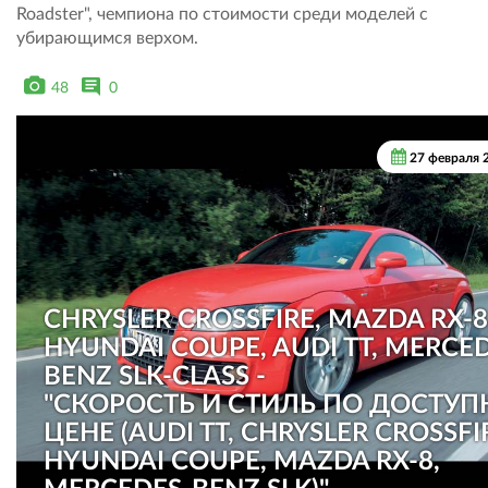
Roadster", чемпиона по стоимости среди моделей с
убирающимся верхом.
48
0
27 февраля 
CHRYSLER CROSSFIRE, MAZDA RX-8
HYUNDAI COUPE, AUDI TT, MERCED
BENZ SLK-CLASS -
"СКОРОСТЬ И СТИЛЬ ПО ДОСТУ
ЦЕНЕ (AUDI TT, CHRYSLER CROSSFI
HYUNDAI COUPE, MAZDA RX-8,