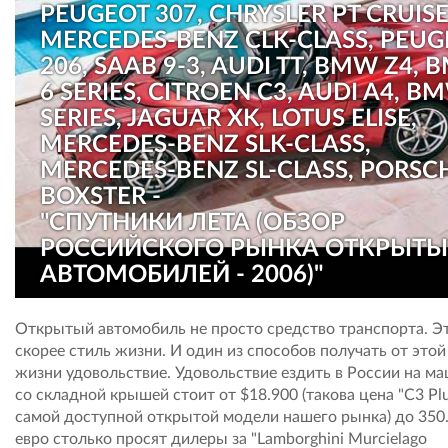
PEUGEOT 307, CHRYSLER PT CRUISE
MERCEDES-BENZ CLK-CLASS, PEUG
206, SAAB 9-3, AUDI TT, BMW Z4,
6 SERIES, CITROEN C3, AUDI A4, B
SERIES, JAGUAR XK, LOTUS ELISE,
MERCEDES-BENZ SLK-CLASS,
MERCEDES-BENZ SL-CLASS, PORSC
BOXSTER -
"СПУТНИКИ ЛЕТА (ОБЗОР
РОССИЙСКОГО РЫНКА ОТКРЫТЫ
АВТОМОБИЛЕЙ - 2006)"
Открытый автомобиль не просто средство транспорта. Э
скорее стиль жизни. И один из способов получать от этой
жизни удовольствие. Удовольствие ездить в России на м
со складной крышей стоит от $18.900 (такова цена "C3 Plur
самой доступной открытой модели нашего рынка) до 350
евро столько просят дилеры за "Lamborghini Murcielago