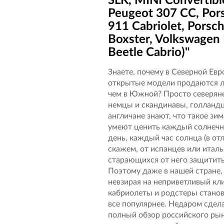
SLK, MINI Convertibl
Peugeot 307 CC, Por
911 Cabriolet, Porsc
Boxster, Volkswagen
Beetle Cabrio)"
Знаете, почему в Северной Евр
открытые модели продаются л
чем в Южной? Просто северян
немцы и скандинавы, голланд
англичане знают, что такое зим
умеют ценить каждый солнеч
день, каждый час солнца (в от
скажем, от испанцев или италь
старающихся от него защитить
Поэтому даже в нашей стране,
невзирая на неприветливый кл
кабриолеты и родстеры стано
все популярнее. Недаром сдел
полный обзор российского ры