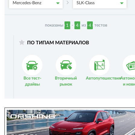
Mercedes-Benz
SLK-Class
показаны
-
из
тестов
1
4
4
ПО ТИПАМ МАТЕРИАЛОВ
Все тест-
Вторичный
Автопутешествия
Автоно
драйвы
рынок
и нов