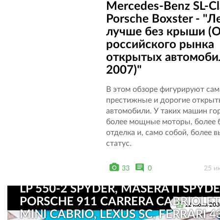
Mercedes-Benz SL-Cl
Porsche Boxster - "
лучше без крыши (
российского рынка
открытых автомоби
2007)"
В этом обзоре фигурируют са
престижные и дорогие откры
автомобили. У таких машин го
более мощные моторы, более 
отделка и, само собой, более 
статус.
VOLKSWAGEN NEW BEETLE,
LAMBORGHINI MURCIELAGO
33
0
25 и
ROADSTER, LAMBORGHINI GALLA
LP 550-2 SPYDER, MASERATI SPYDE
PORSCHE 911 CARRERA CABRIOLET
12 июня 200
MINI CABRIO, LEXUS SC, FERRARI 4