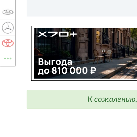
LADA
MERCEDES-BENZ
TOYOTA
...
ВСЕ МАРКИ
К сожалению,