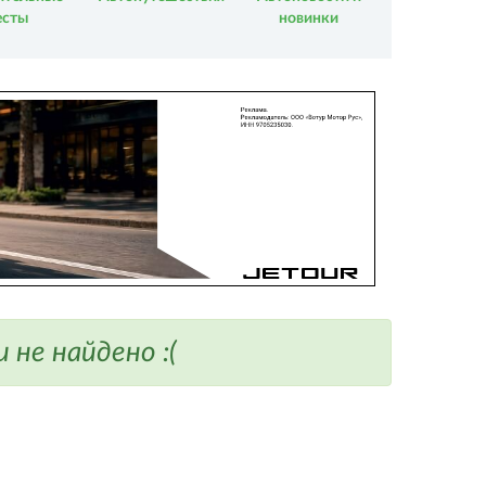
есты
новинки
не найдено :(