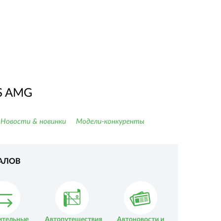
S AMG
Новости & новинки
Модели-конкуренты
АЛОВ
ительные
Автопутешествия
Автоновости и