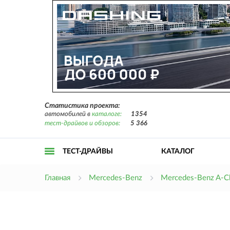
Статистика проекта:
автомобилей в
каталоге:
1354
тест-драйвов и обзоров:
5 366
ТЕСТ-ДРАЙВЫ
КАТАЛОГ
Открыть
Главная
Mercedes-Benz
Mercedes-Benz A-C
меню