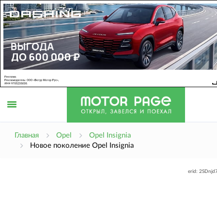
Открыть
Главная
Opel
Opel Insignia
Новое поколение Opel Insignia
меню
erid: 2SDnj