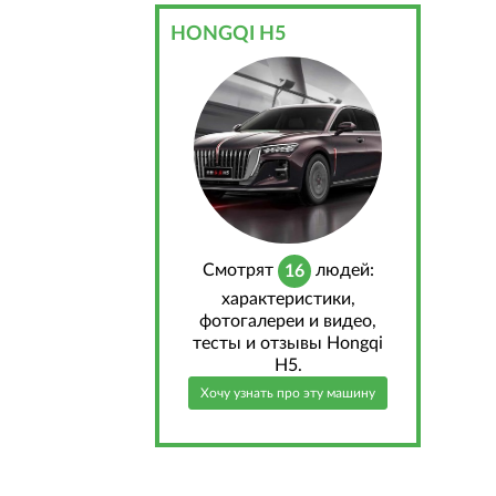
HONGQI H5
Cмотрят
людей:
16
характеристики,
фотогалереи и видео,
тесты и отзывы Hongqi
H5.
Хочу узнать про эту машину