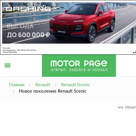
Открыть
Главная
Renault
Renault Scenic
Новое поколение Renault Scenic
меню
erid: 2SDnj