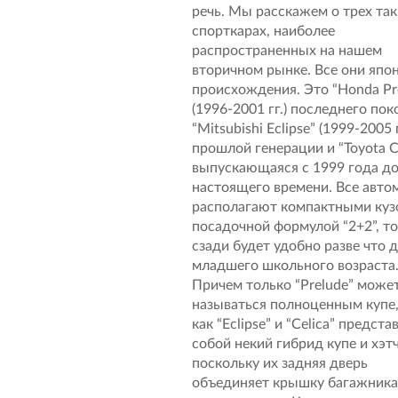
речь. Мы расскажем о трех та
спорткарах, наиболее
распространенных на нашем
вторичном рынке. Все они япо
происхождения. Это “Honda Pr
(1996-2001 гг.) последнего пок
“Mitsubishi Eclipse” (1999-2005 г
прошлой генерации и “Toyota Ce
выпускающаяся с 1999 года д
настоящего времени. Все авто
располагают компактными куз
посадочной формулой “2+2”, то
сзади будет удобно разве что 
младшего школьного возраста
Причем только “Prelude” може
называться полноценным купе,
как “Eclipse” и “Celica” предст
собой некий гибрид купе и хэт
поскольку их задняя дверь
объединяет крышку багажника