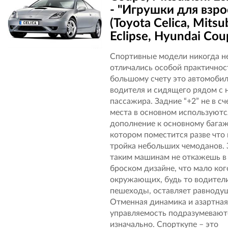
- "Игрушки для взр
(Toyota Celica, Mitsu
Eclipse, Hyundai Cou
Спортивные модели никогда н
отличались особой практичнос
большому счету это автомобил
водителя и сидящего рядом с 
пассажира. Задние “+2” не в сче
места в основном используютс
дополнение к основному багаж
котором поместится разве что 
тройка небольших чемоданов. 
таким машинам не откажешь в
броском дизайне, что мало ког
окружающих, будь то водител
пешеходы, оставляет равноду
Отменная динамика и азартна
управляемость подразумевают
изначально. Спорткупе – это