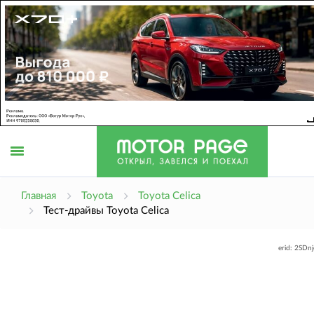
Открыть
Главная
Toyota
Toyota Celica
Тест-драйвы Toyota Celica
меню
erid: 2SDn