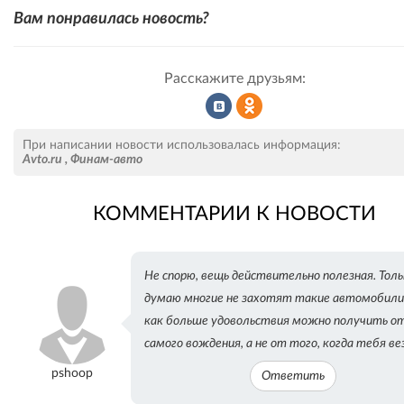
Вам понравилась новость?
Расскажите друзьям:
Рассказать
Рассказать
При написании новости использовалась информация:
Avto.ru
,
Финам-авто
КОММЕНТАРИИ К НОВОСТИ
во
в
Не спорю, вещь действительно полезная. Тол
ВКонтакте
Одноклассниках
думаю многие не захотят такие автомобили
как больше удовольствия можно получить о
самого вождения, а не от того, когда тебя вез
pshoop
Ответить