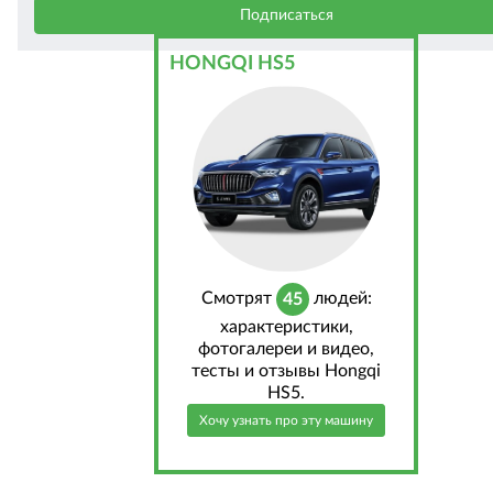
HONGQI HS5
Cмотрят
людей:
45
характеристики,
фотогалереи и видео,
тесты и отзывы Hongqi
HS5.
Хочу узнать про эту машину