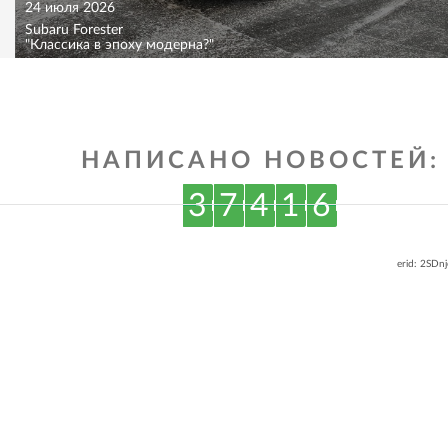
24 июля 2026
Subaru Forester
"Классика в эпоху модерна?"
НАПИСАНО НОВОСТЕЙ:
3
7
4
1
6
erid: 2SDn