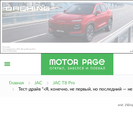
Открыть
Главная
JAC
JAC T8 Pro
Тест-драйв "«Я, конечно, не первый, но последний — не я
меню
erid: 2SDn