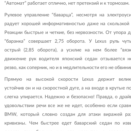
“Автомат” работает отлично, нет претензий и к тормозам.
Рулевое управление “баварца”, несмотря на электроуси
радует хорошей информативностью даже на скользкой 
Реакции быстрые и четкие, без нервозности. От упора д
“баранка” совершает 2,75 оборота. У Lexus руль чут
острый (2,85 оборота), а усилие на нем более “вязк
движение рук водителя японский седан отзывается н
резво, как соперник, но и в медлительности его не обвини
Прямую на высокой скорости Lexus держит велик
устойчив он и на скоростной дуге, а на входе в крутые 
слегка упирается. Надежно и безопасно! Правда, о драй
удовольствии речи все же не идет, особенно если сравн
BMW, который словно создан для атаки виражей ра
кривизны. Чем быстрее едет баварский седан по изв