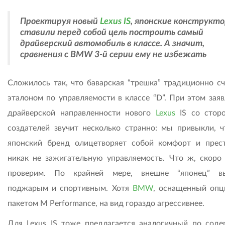
Проектируя новый
Lexus IS
, японские конструкт
ставили перед собой цель построить самый
драйверский автомобиль в классе. А значит,
сравнения с BMW 3-й серии ему не избежать
Сложилось так, что баварская “трешка” традиционно сч
эталоном по управляемости в классе “D”. При этом заяв
драйверской направленности нового
Lexus
IS со стор
создателей звучит несколько странно: мы привыкли, ч
японский бренд олицетворяет собой комфорт и прес
никак не зажигательную управляемость. Что ж, скоро
проверим. По крайней мере, внешне “японец” вы
поджарым и спортивным. Хотя
BMW
, оснащенный оп
пакетом M Performance, на вид гораздо агрессивнее.
Для Lexus IS тоже предлагается аналогичный по сод