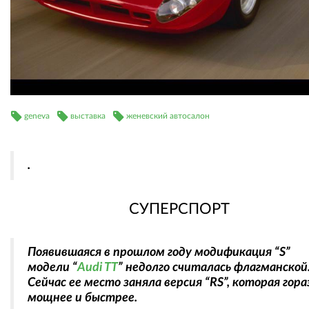
geneva
выставка
женевский автосалон
.
СУПЕРСПОРТ
Появившаяся в прошлом году модификация “S”
модели “
Audi TT
” недолго считалась флагманской
Сейчас ее место заняла версия “RS”, которая гора
мощнее и быстрее.