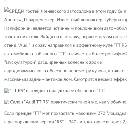
СРЕДИ гостей Женевского автосалона в этом году был
Арнольд Шварценеггер. Известный киноактер, губернато
Калифорнии, является истинным поклонником автомобил
знает в них толк. Зайдя на выставку, первым делом он заг
стенд “Audi” и сразу направился к эффектному купе “TT RS
автомобиль от обычного “ТТ” отличается более рельефно
“мускулатурой” расширенных колесных арок и
аэродинамического обвеса по периметру кузова, а также
массивным задним антикрылом. Смотрится весьма эффек
“TT RS” выглядит гораздо злее обычного “ТТ”.
Салон “Audi TT RS” практически такой же, как у обычной
Если прежде “ТТ” мог похвастать максимум 272 “лошадкам
в распоряжении версии “RS” – 340 сил, которые выдает 2,