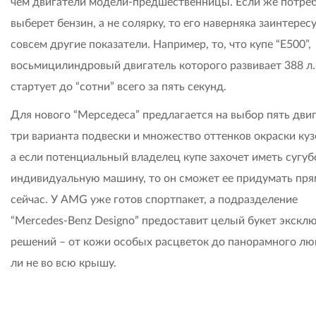
чем двигатели модели-предшественницы. Если же потре
выберет бензин, а не солярку, то его наверняка заинтерес
совсем другие показатели. Например, то, что купе “E500”,
восьмицилиндровый двигатель которого развивает 388 л.с
стартует до “сотни” всего за пять секунд.
Для нового “Мерседеса” предлагается на выбор пять двиг
три варианта подвески и множество оттенков окраски куз
а если потенциальный владелец купе захочет иметь сугуб
индивидуальную машину, то он сможет ее придумать пр
сейчас. У AMG уже готов спортпакет, а подразделение
“Mercedes-Benz Designo” предоставит целый букет экскл
решений – от кожи особых расцветок до панорамного лю
ли не во всю крышу.
.