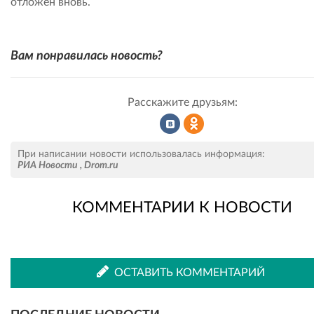
отложен вновь.
Вам понравилась новость?
Расскажите друзьям:
Рассказать
Рассказать
При написании новости использовалась информация:
РИА Новости
,
Drom.ru
КОММЕНТАРИИ К НОВОСТИ
во
в
ВКонтакте
Одноклассниках
ОСТАВИТЬ КОММЕНТАРИЙ