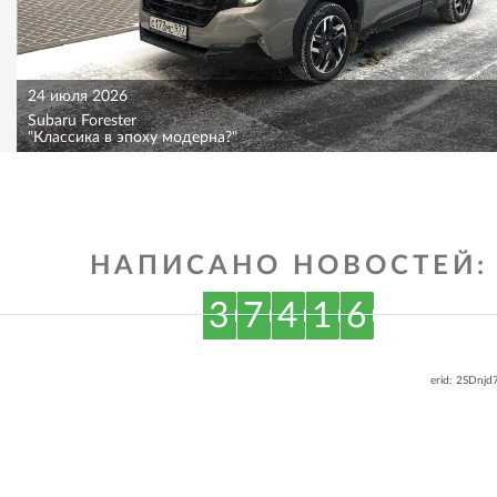
24 июля 2026
Subaru Forester
"Классика в эпоху модерна?"
НАПИСАНО НОВОСТЕЙ:
3
7
4
1
6
erid: 2SDnj