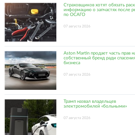
Страховщиков хотят обязать рас
информацию о запчастях после р
по ОСАГО
07 августа 2026
Aston Martin продает часть прав н
собственный бренд ради спасени
бизнеса
07 августа 2026
Трамп назвал владельцев
электромобилей «больными»
07 августа 2026