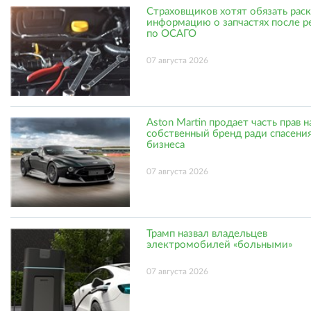
Страховщиков хотят обязать рас
информацию о запчастях после р
по ОСАГО
07 августа 2026
Aston Martin продает часть прав н
собственный бренд ради спасени
бизнеса
07 августа 2026
Трамп назвал владельцев
электромобилей «больными»
07 августа 2026