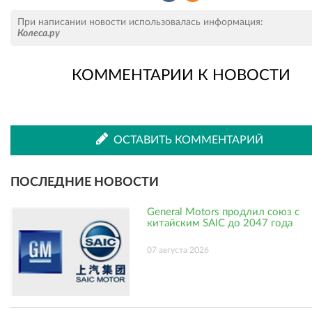
Рассказать
Рассказать
При написании новости использовалась информация:
Колеса.ру
КОММЕНТАРИИ К НОВОСТИ
во
в
ВКонтакте
Одноклассниках
ОСТАВИТЬ КОММЕНТАРИЙ
ПОСЛЕДНИЕ НОВОСТИ
General Motors продлил союз с
китайским SAIC до 2047 года
07 августа 2026