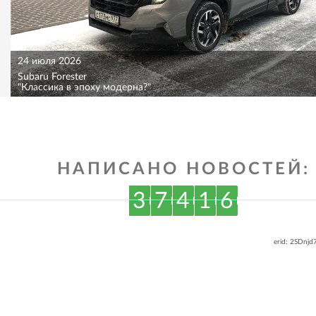
24 июля 2026
Subaru Forester
"Классика в эпоху модерна?"
НАПИСАНО НОВОСТЕЙ:
3
7
4
1
6
erid: 2SDnj