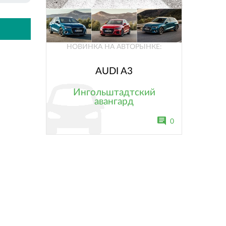
НОВИНКА НА АВТОРЫНКЕ:
AUDI A3
Ингольштадтский
авангард
0