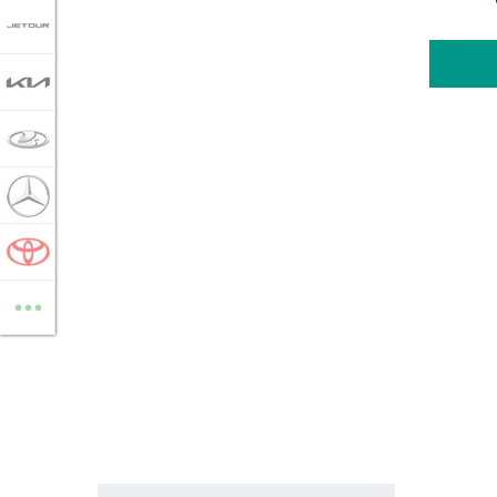
JETOUR
KIA
LADA
MERCEDES-BENZ
TOYOTA
...
ВСЕ МАРКИ