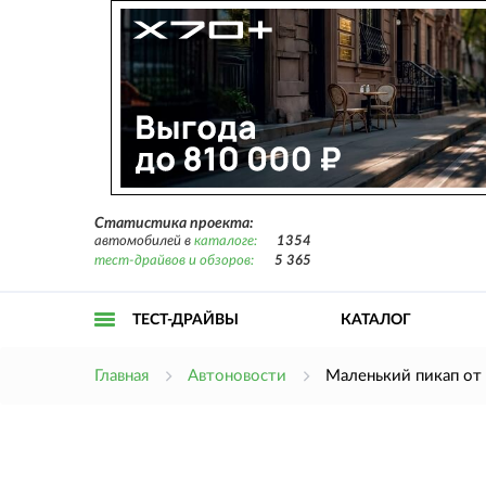
Статистика проекта:
автомобилей в
каталоге:
1354
тест-драйвов и обзоров:
5 365
ТЕСТ-ДРАЙВЫ
КАТАЛОГ
Открыть
Главная
Автоновости
Маленький пикап от
меню