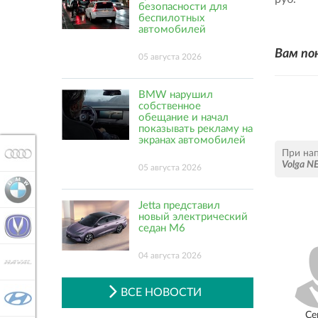
безопасности для
беспилотных
автомобилей
Вам по
05 августа 2026
BMW нарушил
собственное
обещание и начал
показывать рекламу на
экранах автомобилей
При на
AUDI
Volga 
05 августа 2026
BMW
Jetta представил
новый электрический
CHANGAN
седан M6
04 августа 2026
HAVAL
ВСЕ НОВОСТИ
HYUNDAI
Се