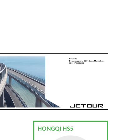
HONGQI HS5