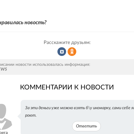
нравилась новость?
Расскажите друзьям:
Рассказать
Рассказать
писании новости использовалась информация:
NEWS
КОММЕНТАРИИ К НОВОСТИ
во
в
За эти деньги уже можно взять б\у иномарку, сами себе 
ВКонтакте
Одноклассниках
роют.
Ответить
рега