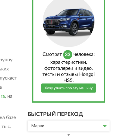
Cмотрят
человека:
33
руппу
характеристики,
фотогалереи и видео,
ьких
тесты и отзывы Hongqi
ыпускает
HS5.
а
Хочу узнать про эту машину
ra
, на
БЫСТРЫЙ ПЕРЕХОД
на базе
Марки
 тыс.