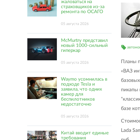
жаловаться на
страховщиков из-за
ремонта по ОСАГО
05 августа 2026
McMurtry представил
новый 1000-сильный
автоно
гиперкар
Планы п
05 августа 2026
«ВАЗ ин
Waymo усомнилась в
базовых
подходе Tesla и
заявила, что одних
пикапы 
камер для
"класси
беспилотников
недостаточно
базе ко
05 августа 2026
Стоимос
Lada Sam
Китай вводит единые
требования
руб.