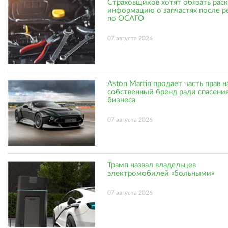
Страховщиков хотят обязать рас
информацию о запчастях после р
по ОСАГО
07 августа 2026
Aston Martin продает часть прав н
собственный бренд ради спасени
бизнеса
07 августа 2026
Трамп назвал владельцев
электромобилей «больными»
07 августа 2026