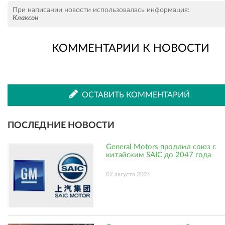
Рассказать
Рассказать
При написании новости использовалась информация:
Клаксон
КОММЕНТАРИИ К НОВОСТИ
во
в
ВКонтакте
Одноклассниках
ОСТАВИТЬ КОММЕНТАРИЙ
ПОСЛЕДНИЕ НОВОСТИ
General Motors продлил союз с
китайским SAIC до 2047 года
07 августа 2026