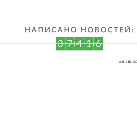
НАПИСАНО НОВОСТЕЙ:
3
7
4
1
6
erid: 2SDnj