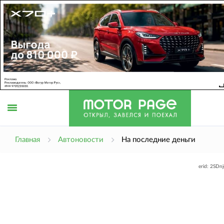
Открыть
Главная
Автоновости
На последние деньги
erid: 2SDn
меню