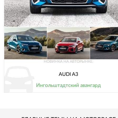
НОВИНКА НА АВТОРЫНКЕ:
AUDI A3
Ингольштадтский авангард