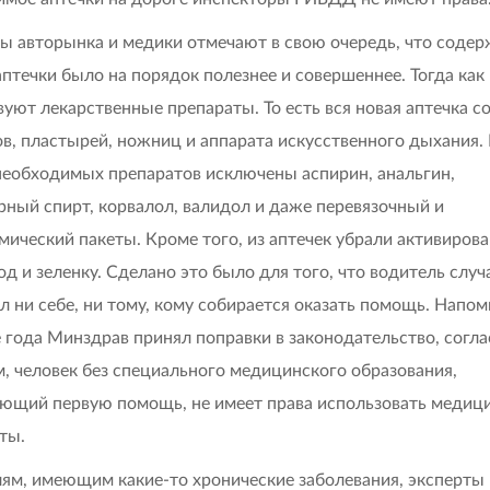
ы авторынка и медики отмечают в свою очередь, что соде
аптечки было на порядок полезнее и совершеннее. Тогда как
вуют лекарственные препараты. То есть вся новая аптечка с
ов, пластырей, ножниц и аппарата искусственного дыхания.
необходимых препаратов исключены аспирин, анальгин,
ный спирт,
корвалол, валидол и даже перевязочный и
мический пакеты. Кроме того, из аптечек убрали активиров
йод и зеленку. Сделано это было для того, что водитель случ
л ни себе, ни тому, кому собирается оказать помощь. Напом
е года Минздрав принял поправки в законодательство, согл
, человек без специального медицинского образования,
ющий первую помощь, не имеет права использовать медиц
ты.
ям, имеющим какие-то хронические заболевания, эксперты