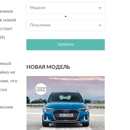
Модели
ржимое
 в новой
Поколения
остоит
 Из
ПЕРЕЙТИ
анный
НОВАЯ МОДЕЛЬ
айно не
ним, что
асно
инские