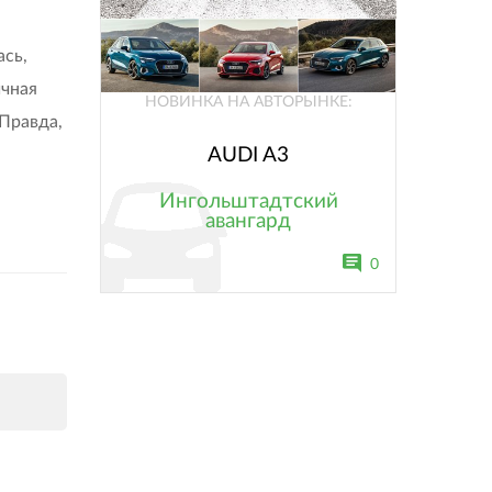
ась,
ичная
НОВИНКА НА АВТОРЫНКЕ:
 Правда,
AUDI A3
Ингольштадтский
авангард
0