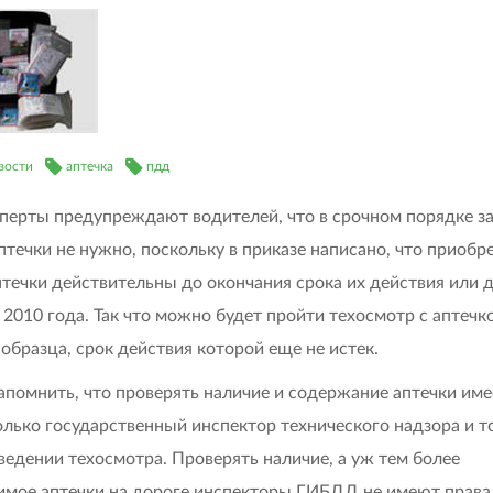
вости
аптечка
пдд
перты предупреждают водителей, что в срочном порядке з
птечки не нужно, поскольку в приказе написано, что приоб
птечки действительны до окончания срока их действия или 
 2010 года. Так что можно будет пройти техосмотр с аптечк
 образца, срок действия которой еще не истек.
апомнить, что проверять наличие и содержание аптечки име
олько государственный инспектор технического надзора и т
ведении техосмотра. Проверять наличие, а уж тем более
мое аптечки на дороге инспекторы ГИБДД не имеют права