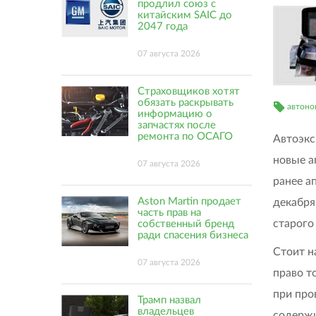
продлил союз с
китайским SAIC до
2047 года
07 августа 2026
Страховщиков хотят
обязать раскрывать
автоно
информацию о
запчастях после
ремонта по ОСАГО
Автоэкс
новые а
07 августа 2026
ранее а
Aston Martin продает
декабря
часть прав на
старого
собственный бренд
ради спасения бизнеса
Стоит н
07 августа 2026
право т
при про
Трамп назвал
владельцев
содержи