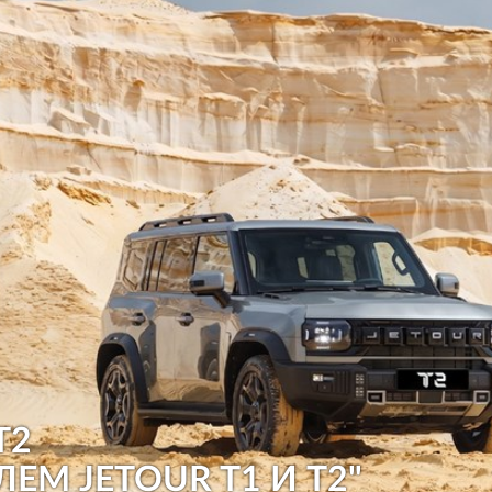
T2
ЛЕМ JETOUR T1 И T2"