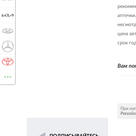
рекомен
KIA
аптечки
несмотр
LADA
цена ав
срок го
MERCEDES-BENZ
TOYOTA
Вам по
...
ВСЕ МАРКИ
При на
Российс