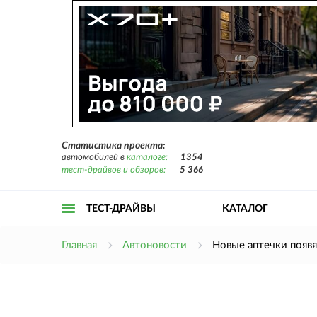
Статистика проекта:
автомобилей в
каталоге:
1354
тест-драйвов и обзоров:
5 366
ТЕСТ-ДРАЙВЫ
КАТАЛОГ
Открыть
Главная
Автоновости
Новые аптечки появя
меню