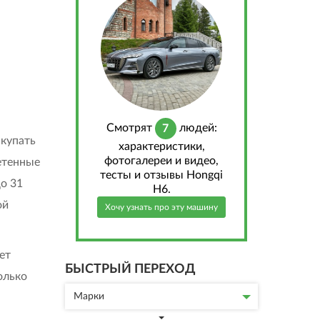
Cмотрят
людей:
7
акупать
характеристики,
фотогалереи и видео,
ретенные
тесты и отзывы Hongqi
до 31
H6.
ой
Хочу узнать про эту машину
ет
БЫСТРЫЙ ПЕРЕХОД
олько
Марки
.