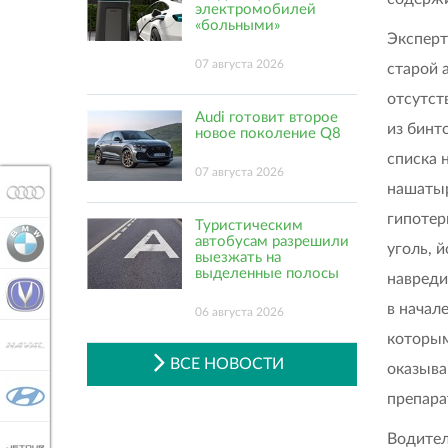
электромобилей
«больными»
Эксперт
07 августа 2026
старой 
отсутст
Audi готовит второе
из бинт
новое поколение Q8
списка 
07 августа 2026
нашатыр
AUDI
гипотер
Туристическим
автобусам разрешили
BMW
уголь, 
выезжать на
выделенные полосы
навреди
CHANGAN
в начал
06 августа 2026
которым
HAVAL
ВСЕ НОВОСТИ
оказыва
HYUNDAI
препара
Водител
JETOUR