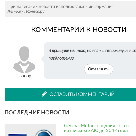
Рассказать
Рассказать
При написании новости использовалась информация:
Авто.ру
,
Колеса.ру
КОММЕНТАРИИ К НОВОСТИ
во
в
В принципе неплохо, но есть и свои минусы в 
ВКонтакте
Одноклассниках
предложении.
Ответить
pshoop
ОСТАВИТЬ КОММЕНТАРИЙ
ПОСЛЕДНИЕ НОВОСТИ
General Motors продлил союз с
китайским SAIC до 2047 года