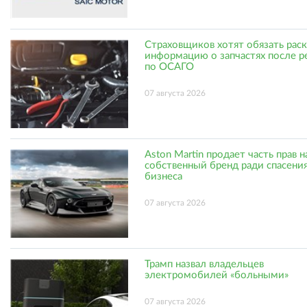
Страховщиков хотят обязать рас
информацию о запчастях после р
по ОСАГО
07 августа 2026
Aston Martin продает часть прав н
собственный бренд ради спасени
бизнеса
07 августа 2026
Трамп назвал владельцев
электромобилей «больными»
07 августа 2026