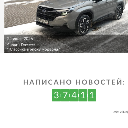
24 июля 2026
Subaru Forester
"Классика в эпоху модерна?"
НАПИСАНО НОВОСТЕЙ:
3
7
4
1
1
erid: 2SDn