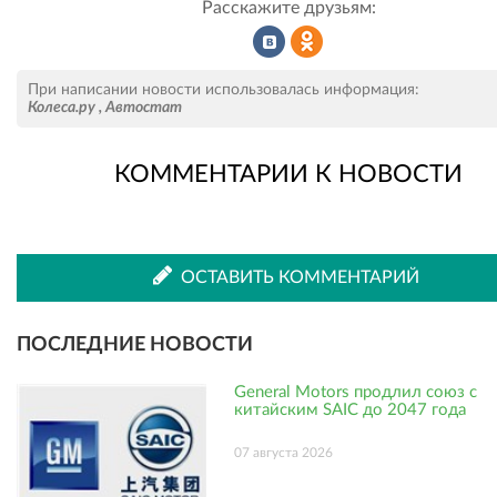
Расскажите друзьям:
Рассказать
Рассказать
При написании новости использовалась информация:
Колеса.ру
,
Автостат
КОММЕНТАРИИ К НОВОСТИ
во
в
ВКонтакте
Одноклассниках
ОСТАВИТЬ КОММЕНТАРИЙ
ПОСЛЕДНИЕ НОВОСТИ
General Motors продлил союз с
китайским SAIC до 2047 года
07 августа 2026