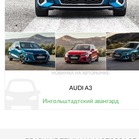
НОВИНКА НА АВТОРЫНКЕ:
AUDI A3
Ингольштадтский авангард