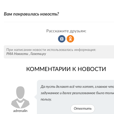
Вам понравилась новость?
Расскажите друзьям:
Рассказать
Рассказать
При написании новости использовалась информация:
РИА Новости
,
Газета.ру
КОММЕНТАРИИ К НОВОСТИ
во
в
Да пусть делают всё что хотят, главное чт
ВКонтакте
Одноклассниках
задуманное и далее реализованное было толь
пользу.
Ответить
adrenalin