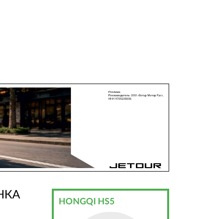
НКА
HONGQI HS5