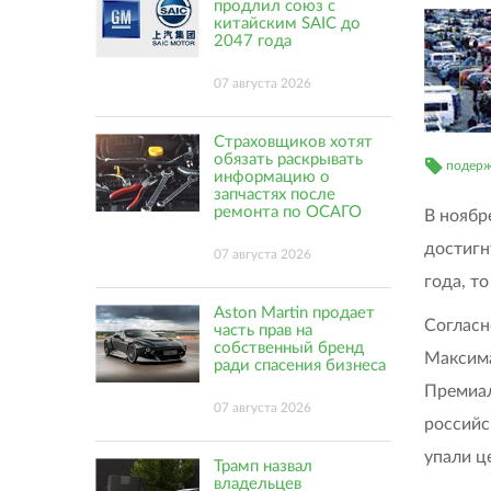
продлил союз с
китайским SAIC до
2047 года
07 августа 2026
Страховщиков хотят
обязать раскрывать
подерж
информацию о
запчастях после
ремонта по ОСАГО
В ноябр
достигн
07 августа 2026
года, т
Aston Martin продает
Согласн
часть прав на
собственный бренд
Максима
ради спасения бизнеса
Премиал
07 августа 2026
российс
упали ц
Трамп назвал
владельцев