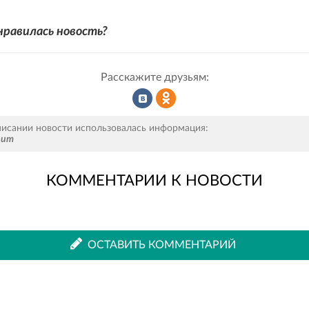
нравилась новость?
Расскажите друзьям:
Рассказать
Рассказать
писании новости использовалась информация:
num
КОММЕНТАРИИ К НОВОСТИ
во
в
ВКонтакте
Одноклассниках
ОСТАВИТЬ КОММЕНТАРИЙ