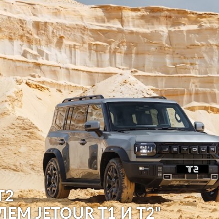
T2
ЛЕМ JETOUR T1 И T2"