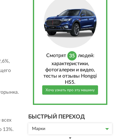
Cмотрят
людей:
35
9,6%,
характеристики,
фотогалереи и видео,
ущего
тесты и отзывы Hongqi
HS5.
Хочу узнать про эту машину
торынка.
БЫСТРЫЙ ПЕРЕХОД
 всех
Марки
о 13%.