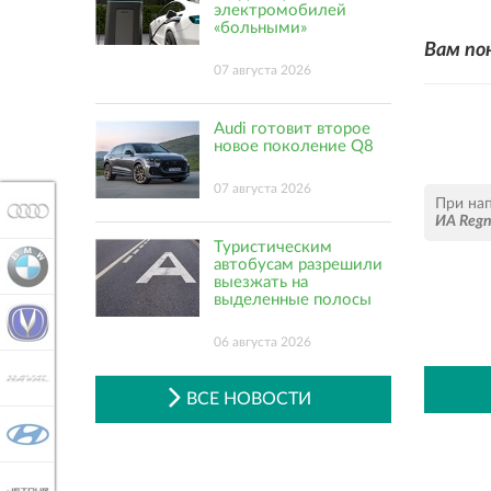
электромобилей
«больными»
Вам по
07 августа 2026
Audi готовит второе
новое поколение Q8
07 августа 2026
При на
AUDI
ИА Reg
Туристическим
автобусам разрешили
BMW
выезжать на
выделенные полосы
CHANGAN
06 августа 2026
HAVAL
ВСЕ НОВОСТИ
HYUNDAI
JETOUR