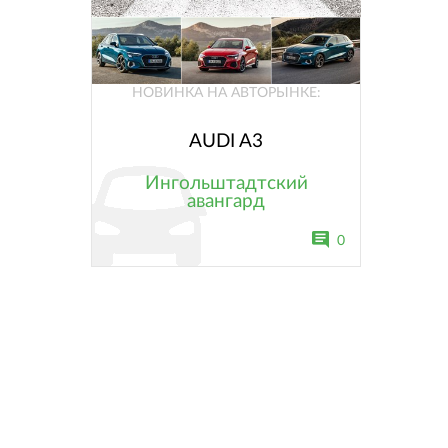
НОВИНКА НА АВТОРЫНКЕ:
AUDI A3
Ингольштадтский
авангард
0