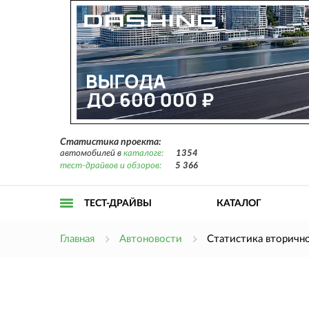
Статистика проекта:
автомобилей в
каталоге:
1354
тест-драйвов и обзоров:
5 366
ТЕСТ-ДРАЙВЫ
КАТАЛОГ
Открыть
Главная
Автоновости
Статистика вторичн
меню