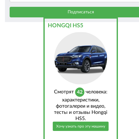
HONGQI HS5
Cмотрят
человека:
42
характеристики,
фотогалереи и видео,
тесты и отзывы Hongqi
HS5.
Хочу узнать про эту машину