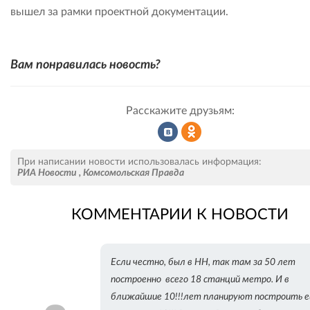
вышел за рамки проектной документации.
Вам понравилась новость?
Расскажите друзьям:
Рассказать
Рассказать
При написании новости использовалась информация:
РИА Новости
,
Комсомольская Правда
КОММЕНТАРИИ К НОВОСТИ
во
в
Если честно, был в НН, так там за 50 лет
ВКонтакте
Одноклассниках
построенно всего 18 станций метро. И в
ближайшие 10!!!лет планируют построить 