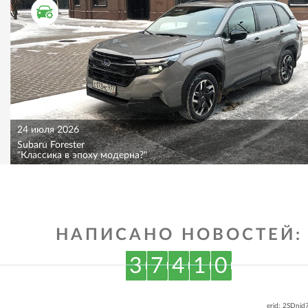
ТЕСТ ДРАЙВ
24 июля 2026
Subaru Forester
"Классика в эпоху модерна?"
НАПИСАНО НОВОСТЕЙ:
3
7
4
1
0
erid: 2SDnj