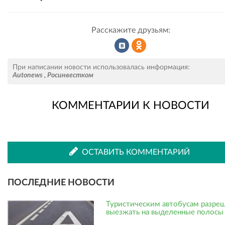
Расскажите друзьям:
Рассказать
Рассказать
При написании новости использовалась информация:
Autonews
,
Росинвестком
КОММЕНТАРИИ К НОВОСТИ
во
в
ВКонтакте
Одноклассниках
ОСТАВИТЬ КОММЕНТАРИЙ
ПОСЛЕДНИЕ НОВОСТИ
Туристическим автобусам разре
выезжать на выделенные полосы