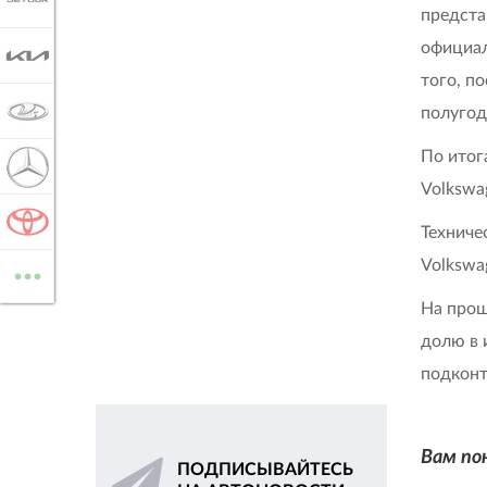
JETOUR
предста
официал
KIA
того, п
LADA
полугод
По итог
MERCEDES-BENZ
Volkswa
TOYOTA
Техниче
...
Volkswa
ВСЕ МАРКИ
На прош
долю в 
подконт
Вам по
ПОДПИСЫВАЙТЕСЬ