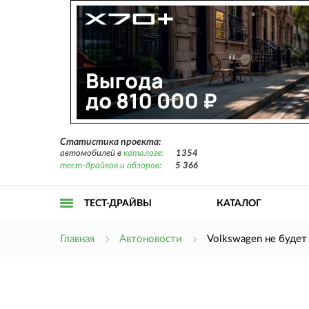
Статистика проекта:
автомобилей в
каталоге:
1354
тест-драйвов и обзоров:
5 366
ТЕСТ-ДРАЙВЫ
КАТАЛОГ
Открыть
Главная
Автоновости
Volkswagen не будет 
меню