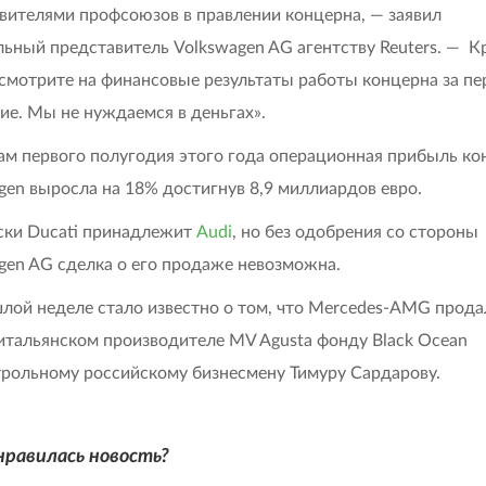
вителями профсоюзов в правлении концерна, — заявил
ьный представитель Volkswagen AG агентству Reuters. — К
осмотрите на финансовые результаты работы концерна за пе
ие. Мы не нуждаемся в деньгах».
ам первого полугодия этого года операционная прибыль ко
gen выросла на 18% достигнув 8,9 миллиардов евро.
ски Ducati принадлежит
Audi
, но без одобрения со стороны
gen AG сделка о его продаже невозможна.
лой неделе стало известно о том, что Mercedes-AMG прода
итальянском производителе MV Agusta фонду Black Ocean
рольному российскому бизнесмену Тимуру Сардарову.
нравилась новость?