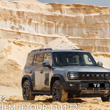
T2
ЛЕМ JETOUR T1 И T2"