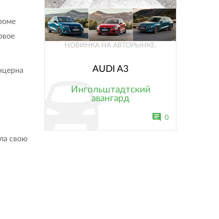
роме
рвое
НОВИНКА НА АВТОРЫНКЕ:
AUDI A3
нцерна
Ингольштадтский
авангард
0
ла свою