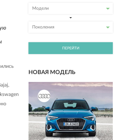
Модели
Поколения
бую
ы
ПЕРЕЙТИ
вились
НОВАЯ МОДЕЛЬ
ajaj,
lkswagen
рно