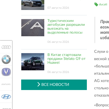
ducati
07 августа 2026
Туристическим
Пра
автобусам разрешили
воз
выезжать на
мото
выделенные полосы
изба
06 августа 2026
AUDI
Слухи о
В Китае стартовали
весной 
продажи Stelato G9 от
BMW
Huawei
«больша
CHANGAN
06 августа 2026
итальян
AG хоте
HAVAL
ВСЕ НОВОСТИ
столько
отказал
HYUNDAI
«Вопрос