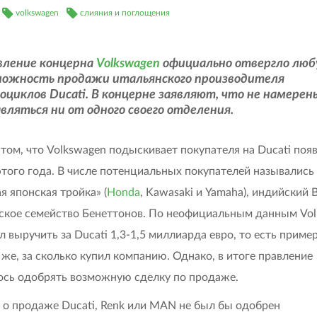
volkswagen
слияния и поглощения
вление концерна
Volkswagen
официально отвергло лю
можность продажи итальянского производителя
циклов Ducati. В концерне заявляют, что не намерен
вляться ни от одного своего отделения.
 том, что Volkswagen подыскивает покупателя на Ducati поя
этого года. В числе потенциальных покупателей назывались
я японская тройка» (
Honda
, Kawasaki и Yamaha), индийский B
ское семейство Бенеттонов. По неофициальным данным Vo
л выручить за Ducati 1,3-1,5 миллиарда евро, то есть приме
 же, за сколько купил компанию. Однако, в итоге правление
ось одобрять возможную сделку по продаже.
 о продаже Ducati, Renk или MAN не был бы одобрен