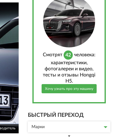
Cмотрят
человека:
42
характеристики,
фотогалереи и видео,
тесты и отзывы Hongqi
H5.
Хочу узнать про эту машину
БЫСТРЫЙ ПЕРЕХОД
Марки
зводитель