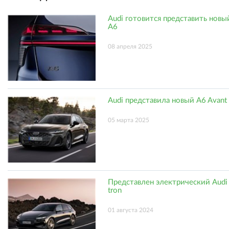
Audi готовится представить новы
A6
08 апреля 2025
Audi представила новый A6 Avant
05 марта 2025
Представлен электрический Audi 
tron
01 августа 2024