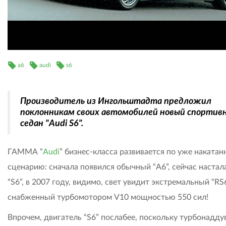
a6
audi
s6
Производитель из Ингольштадта предложил
поклонникам своих автомобилей новый спортив
седан "Audi S6".
ГАММА “
Audi
” бизнес-класса развивается по уже наката
сценарию: сначала появился обычный “A6”, сейчас настал
“S6”, в 2007 году, видимо, свет увидит экстремальный “RS6
снабженный турбомотором V10 мощностью 550 сил!
Впрочем, двигатель “S6” послабее, поскольку турбонадду