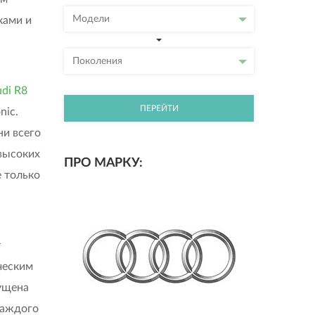
Модели
ками и
Поколения
di R8
ПЕРЕЙТИ
nic.
ни всего
 высоких
ПРО МАРКУ:
 только
т
ческим
ущена
каждого