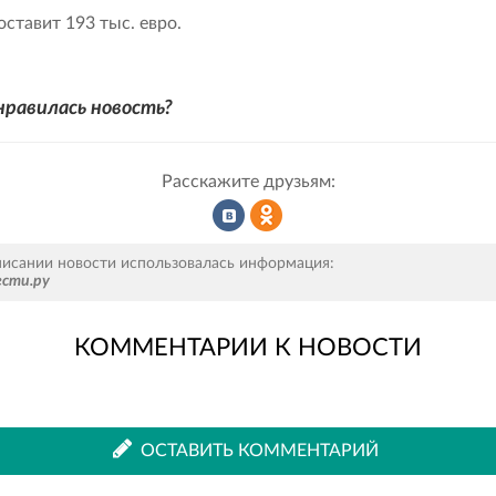
оставит 193 тыс. евро.
нравилась новость?
Расскажите друзьям:
Рассказать
Рассказать
писании новости использовалась информация:
ести.ру
КОММЕНТАРИИ К НОВОСТИ
во
в
ВКонтакте
Одноклассниках
ОСТАВИТЬ КОММЕНТАРИЙ