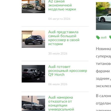
A2 самой
экономичной
моделью марки
04 августа 2026
Audi представила
самый большой
audi
кроссовер в своей
истории
Новинка
30 июля 2026
суперка
титанов
Audi готовит
роскошный кроссовер
фарами 
Q9 Horch
задним 
06 июля 2026
эксклю
В салон
Audi намерена
отказаться от
отделан
концепции
универсальной
алюмини