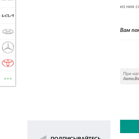
из них с
KIA
Вам по
LADA
MERCEDES-BENZ
TOYOTA
...
При на
Авто.В
ВСЕ МАРКИ