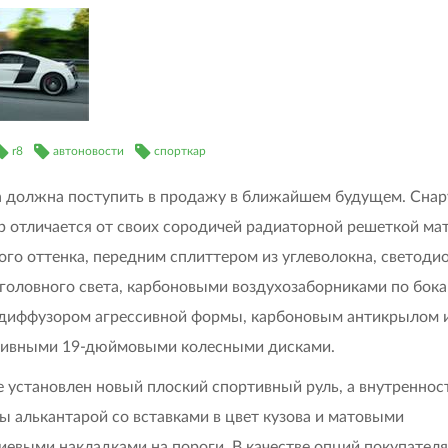
r8
автоновости
спорткар
 должна поступить в продажу в ближайшем будущем. Сна
р отличается от своих сородичей радиаторной решеткой ма
ого оттенка, передним сплиттером из углеволокна, светод
головного света, карбоновыми воздухозаборниками по бока
диффузором агрессивной формы, карбоновым антикрылом 
зивными 19-дюймовыми колесными дисками.
е установлен новый плоский спортивный руль, а внутреннос
ы алькантарой со вставками в цвет кузова и матовыми
евыми накладками на пороги. В качестве опций покупател