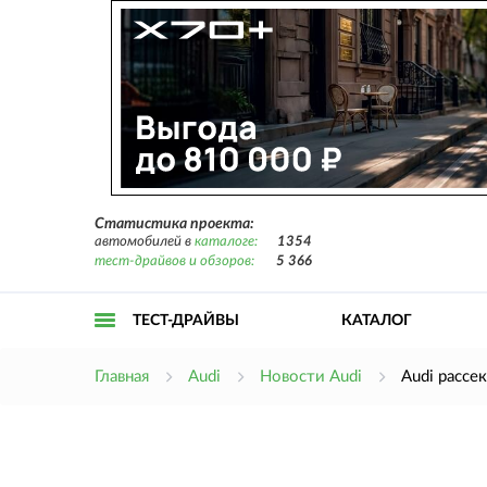
Статистика проекта:
автомобилей в
каталоге:
1354
тест-драйвов и обзоров:
5 366
ТЕСТ-ДРАЙВЫ
КАТАЛОГ
Открыть
Главная
Audi
Новости Audi
Audi рассе
меню