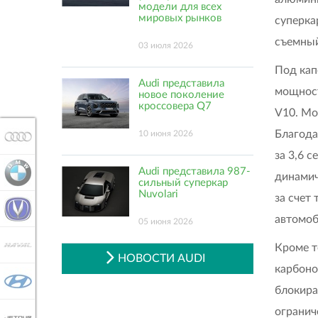
модели для всех
мировых рынков
суперка
съемный
03 июля 2026
Под кап
Audi представила
мощност
новое поколение
кроссовера Q7
V10. Мо
Благода
10 июня 2026
AUDI
за 3,6 
Audi представила 987-
BMW
динамич
сильный суперкар
Nuvolari
за счет
CHANGAN
автомоб
05 июня 2026
HAVAL
Кроме т
НОВОСТИ AUDI
карбоно
HYUNDAI
блокира
огранич
JETOUR