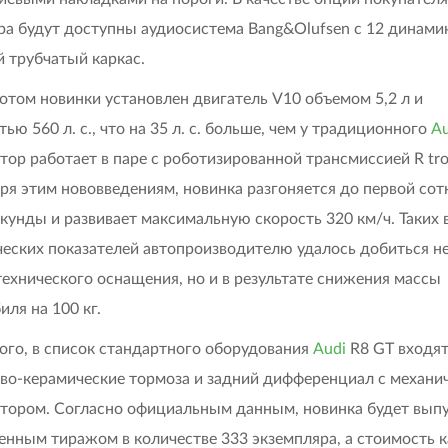
ра будут доступны аудиосистема Bang&Olufsen с 12 динами
 трубчатый каркас.
отом новинки установлен двигатель V10 объемом 5,2 л и
ью 560 л. с., что на 35 л. с. больше, чем у традиционного
Au
тор работает в паре с роботизированной трансмиссией R tro
ря этим нововведениям, новинка разгоняется до первой сот
секунды и развивает максимальную скорость 320 км/ч. Таких
еских показателей автопроизводителю удалось добиться не
 технического оснащения, но и в результате снижения массы
иля на 100 кг.
ого, в список стандартного оборудования
Audi
R8 GT входя
во-керамические тормоза и задний дифференциал с механи
тором. Согласно официальным данным, новинка будет вып
енным тиражом в количестве 333 экземпляра, а стоимость 