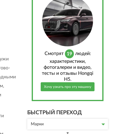
Cмотрят
людей:
19
ружи
характеристики,
фотогалереи и видео,
тово-
тесты и отзывы Hongqi
иодными
H5.
м,
Хочу узнать про эту машину
и
БЫСТРЫЙ ПЕРЕХОД
ти
Марки
ям