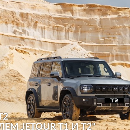
T2
ЛЕМ JETOUR T1 И T2"