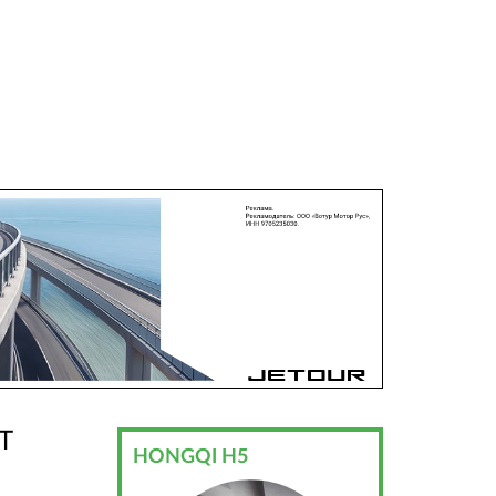
T
HONGQI H5