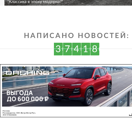
"Классика в эпоху модерна?"
НАПИСАНО НОВОСТЕЙ:
3
7
4
1
8