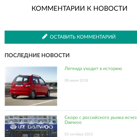
КОММЕНТАРИИ К НОВОСТИ
во
в
ВКонтакте
Одноклассниках
ОСТАВИТЬ КОММЕНТАРИЙ
ПОСЛЕДНИЕ НОВОСТИ
Легенда уходит в историю
08 июня 2018
Скоро с российского рынка исче
Daewoo
05 октября 2015