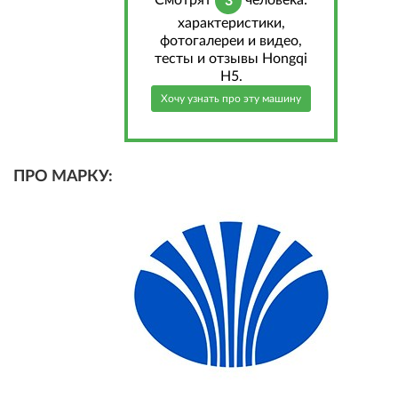
Cмотрят
человека:
3
характеристики,
фотогалереи и видео,
тесты и отзывы Hongqi
H5.
Хочу узнать про эту машину
ПРО МАРКУ: