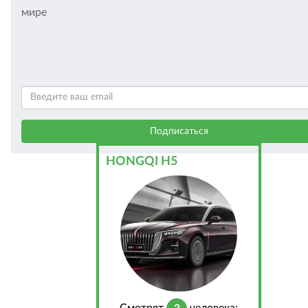
мире
HONGQI H5