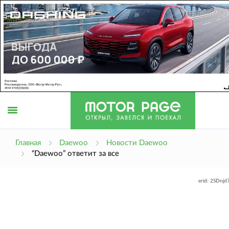
Открыть
Главная
Daewoo
Новости Daewoo
“Daewoo” ответит за все
меню
erid: 2SDnj