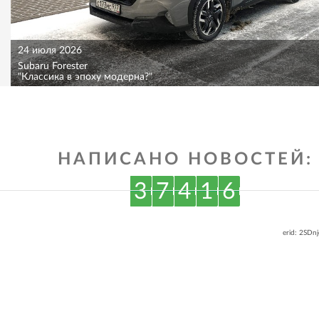
24 июля 2026
Subaru Forester
"Классика в эпоху модерна?"
НАПИСАНО НОВОСТЕЙ:
3
7
4
1
6
erid: 2SDn