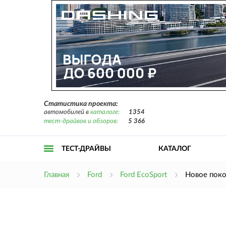
Статистика проекта:
автомобилей в
каталоге:
1354
тест-драйвов и обзоров:
5 366
ТЕСТ-ДРАЙВЫ
КАТАЛОГ
Открыть
Главная
Ford
Ford EcoSport
Новое поко
меню