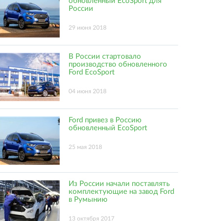
обновленный EcoSport для
России
29 июня 2018
В России стартовало
производство обновленного
Ford EcoSport
04 июня 2018
Ford привез в Россию
обновленный EcoSport
25 мая 2018
Из России начали поставлять
комплектующие на завод Ford
в Румынию
13 октября 2017