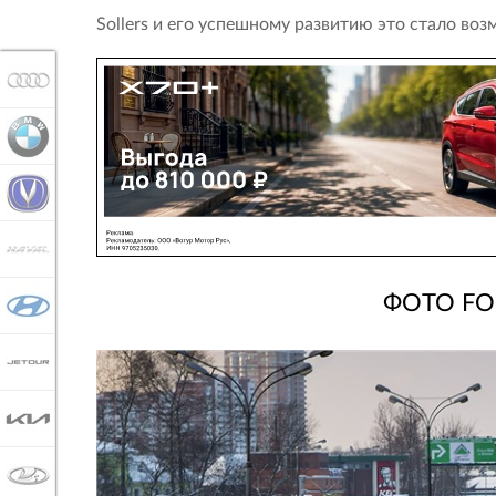
Sollers и его успешному развитию это стало во
AUDI
BMW
CHANGAN
HAVAL
ФОТО FO
HYUNDAI
JETOUR
KIA
LADA