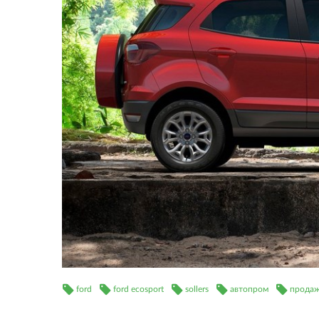
ford
ford ecosport
sollers
автопром
продаж