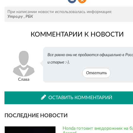
Рассказать
Рассказать
При написании новости использовалась информация:
Утро.ру
,
РБК
КОММЕНТАРИИ К НОВОСТИ
во
в
Все равно они не продаются официально в Росс
ВКонтакте
Одноклассниках
и старые :-).
Ответить
Слава
ОСТАВИТЬ КОММЕНТАРИЙ
ПОСЛЕДНИЕ НОВОСТИ
Honda готовит внедорожник на б