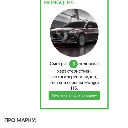
HONGQI H5
Cмотрят
человека:
3
характеристики,
фотогалереи и видео,
тесты и отзывы Hongqi
H5.
Хочу узнать про эту машину
ПРО МАРКУ: