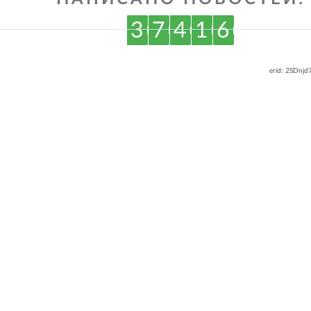
3
7
4
1
6
erid: 2SDnj