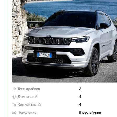
Тест-драйвов
3
Двигателей
4
Комлектаций
4
Поколение
II рестайлинг