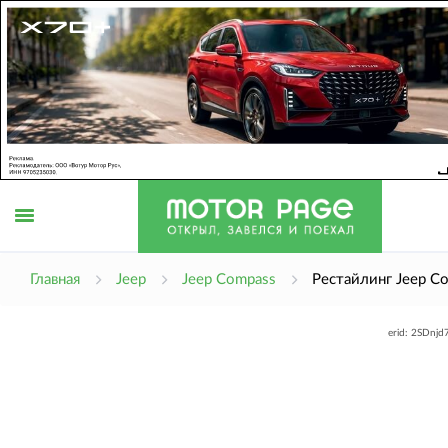
Открыть
Главная
Jeep
Jeep Compass
Рестайлинг Jeep C
erid: 2SDnj
меню