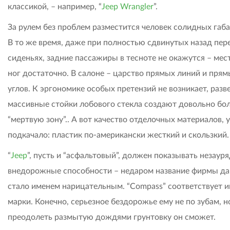
классикой, – например, “
Jeep Wrangler
”.
За рулем без проблем разместится человек солидных габа
В то же время, даже при полностью сдвинутых назад пер
сиденьях, задние пассажиры в тесноте не окажутся – мес
ног достаточно. В салоне – царство прямых линий и прям
углов. К эргономике особых претензий не возникает, разв
массивные стойки лобового стекла создают довольно б
“мертвую зону”.. А вот качество отделочных материалов, 
подкачало: пластик по-американски жесткий и скользкий.
“
Jeep
”, пусть и “асфальтовый”, должен показывать незаур
внедорожные способности – недаром название фирмы да
стало именем нарицательным. “Сompass” соответствует 
марки. Конечно, серьезное бездорожье ему не по зубам, н
преодолеть размытую дождями грунтовку он сможет.