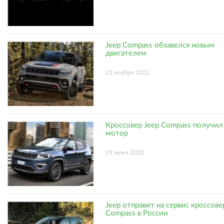
Jeep Compass обзавелся новым
двигателем
23 ноября 2022
Кроссовер Jeep Compass получил
мотор
05 июня 2020
Jeep отправит на сервис кроссов
Compass в России