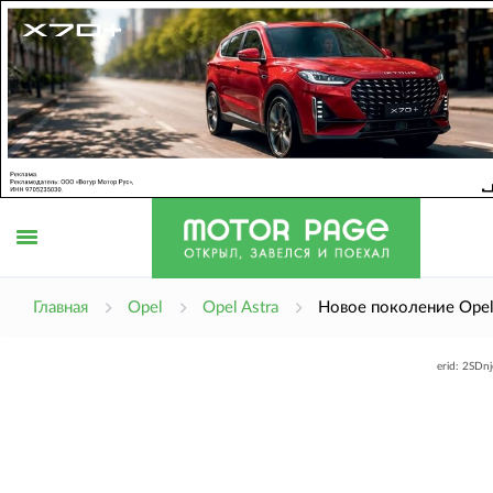
Открыть
Главная
Opel
Opel Astra
Новое поколение Opel
erid: 2SDn
меню