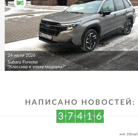
ТЕСТ ДРАЙВ
24 июля 2026
Subaru Forester
"Классика в эпоху модерна?"
НАПИСАНО НОВОСТЕЙ:
3
7
4
1
6
erid: 2SDnj