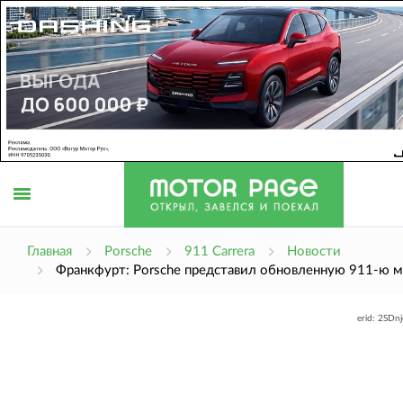
Открыть
Главная
Porsche
911 Carrera
Новости
Франкфурт: Porsche представил обновленную 911-ю 
меню
erid: 2SDn