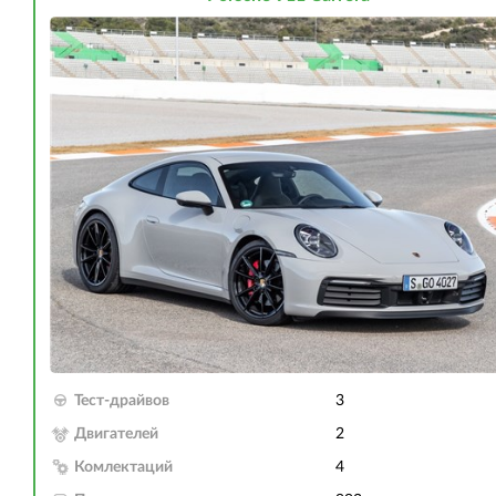
Тест-драйвов
3
Двигателей
2
Комлектаций
4