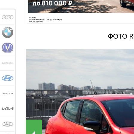
AUDI
BMW
ФОТО R
CHANGAN
HAVAL
HYUNDAI
JETOUR
KIA
LADA