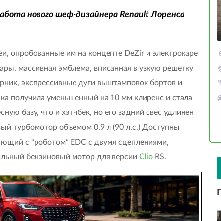
работа нового шеф-дизайнера Renault Лоренса
деи, опробованные им на концепте DeZir и электрокаре
ры, массивная эмблема, вписанная в узкую решетку
рник, экспрессивные дуги выштамповок бортов и
ка получила уменьшенный на 10 мм клиренс и стала
сную базу, что и хэтчбек, но его задний свес удлинен
ый турбомотор объемом 0,9 л (90 л.с.) Доступны
отающий с “роботом” EDC с двумя сцеплениями,
-сильный бензиновый мотор для версии
Clio
RS.