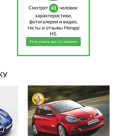
Cмотрят
человек:
41
характеристики,
фотогалереи и видео,
тесты и отзывы Hongqi
H5.
Хочу узнать про эту машину
КУ