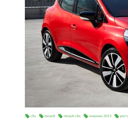
clio
renault
renault clio
новинки 2013
рест