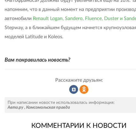
«Автофрамоса» должны будут увеличиться еще на 10%. Т
напомним, что в данный момент на предприятии произво
автомобили
Renault Logan, Sandero, Fluence, Duster и Sand
Stepway, а в ближайшем будущем начнется крупноузловая
моделей Latitude и Koleos.
Вам понравилась новость?
Расскажите друзьям:
Рассказать
Рассказать
При написании новости использовалась информация:
Авто.ру
,
Комсомольская правда
КОММЕНТАРИИ К НОВОСТИ
во
в