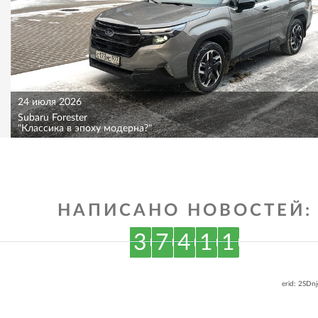
24 июля 2026
Subaru Forester
"Классика в эпоху модерна?"
НАПИСАНО НОВОСТЕЙ:
3
7
4
1
1
erid: 2SDn