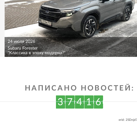
24 июля 2026
Subaru Forester
"Классика в эпоху модерна?"
НАПИСАНО НОВОСТЕЙ:
3
7
4
1
6
erid: 2SDnj