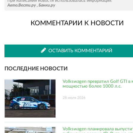
При написании новости использовалась информация:
Авто.Вести.ру
,
Банки.ру
КОММЕНТАРИИ К НОВОСТИ
во
в
ВКонтакте
Одноклассниках
ОСТАВИТЬ КОММЕНТАРИЙ
ПОСЛЕДНИЕ НОВОСТИ
Volkswagen превратил Golf GTI в
мощностью более 1000 л.с.
28 июля 2026
Volkswagen планировала выпусти