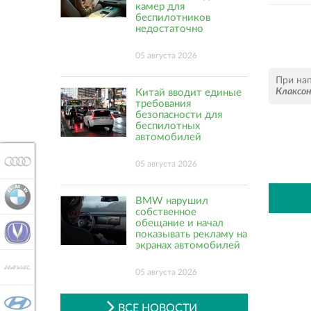
камер для
беспилотников
недостаточно
05 августа 2026
При на
Клаксо
Китай вводит единые
требования
безопасности для
беспилотных
автомобилей
AUDI
05 августа 2026
BMW
BMW нарушил
собственное
обещание и начал
CHANGAN
показывать рекламу на
экранах автомобилей
HAVAL
05 августа 2026
HYUNDAI
ВСЕ НОВОСТИ