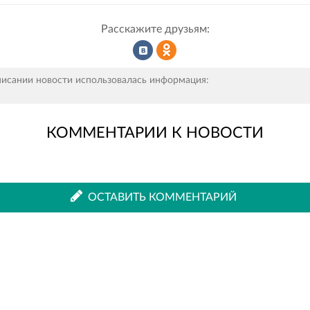
Расскажите друзьям:
Рассказать
Рассказать
писании новости использовалась информация:
н
КОММЕНТАРИИ К НОВОСТИ
во
в
ВКонтакте
Одноклассниках
ОСТАВИТЬ КОММЕНТАРИЙ