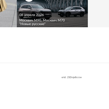
08 апреля 2026
Москвич M90, Москвич M70
"Новые русские"
erid: 2SDnje8crzw