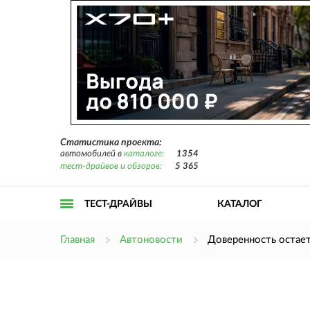
Статистика проекта:
автомобилей в
каталоге:
1354
тест-драйвов и обзоров:
5 365
ТЕСТ-ДРАЙВЫ
КАТАЛОГ
Открыть
Главная
Автоновости
Доверенность остае
меню