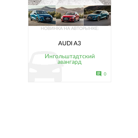
НОВИНКА НА АВТОРЫНКЕ:
AUDI A3
Ингольштадтский
авангард
0