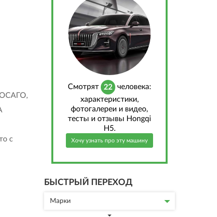
Cмотрят
человека:
22
с ОСАГО,
характеристики,
фотогалереи и видео,
А
тесты и отзывы Hongqi
H5.
то с
Хочу узнать про эту машину
БЫСТРЫЙ ПЕРЕХОД
Марки