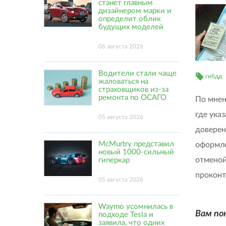
станет главным
дизайнером марки и
определит облик
будущих моделей
06 августа 2026
Водители стали чаще
гибдд
жаловаться на
страховщиков из-за
ремонта по ОСАГО
По мнен
где ука
05 августа 2026
доверен
McMurtry представил
оформле
новый 1000-сильный
отменой
гиперкар
проконт
05 августа 2026
Waymo усомнилась в
Вам по
подходе Tesla и
заявила, что одних