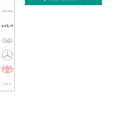
JETOUR
KIA
LADA
MERCEDES-BENZ
TOYOTA
...
ВСЕ МАРКИ