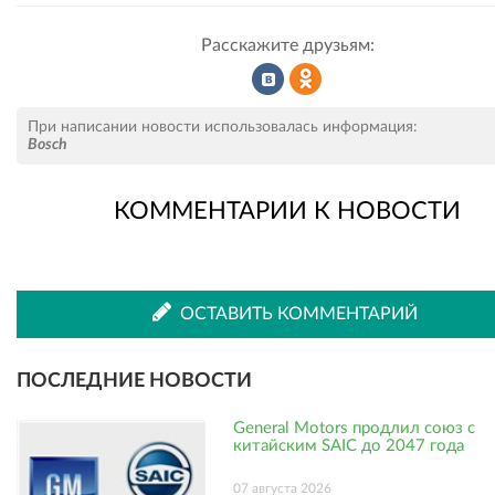
Расскажите друзьям:
Рассказать
Рассказать
При написании новости использовалась информация:
Bosch
КОММЕНТАРИИ К НОВОСТИ
во
в
ВКонтакте
Одноклассниках
ОСТАВИТЬ КОММЕНТАРИЙ
ПОСЛЕДНИЕ НОВОСТИ
General Motors продлил союз с
китайским SAIC до 2047 года
07 августа 2026